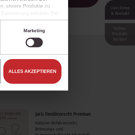
n, unsere Produkte zu
Live‑Demo
& Kontakt
er Zustimmung erklären Sie
rweise in Drittländer (z.B.
isen.
Online-
Marketing
Produkt­
e unter den Einstellungen
berater
ALLES AKZEPTIEREN
juris Familienrecht Premium
Inklusive Verfahrensrecht,
Betreuungs- und