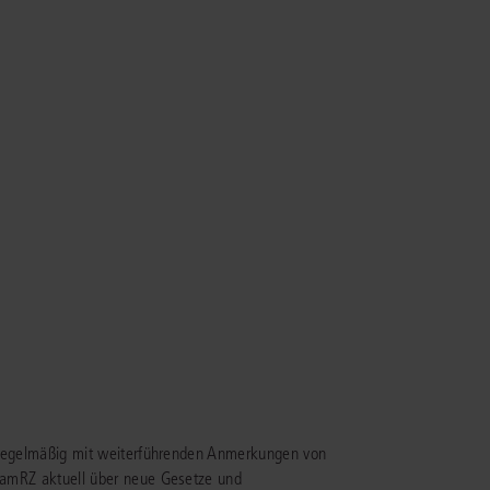
rrecht
lprozessrecht
b, regelmäßig mit weiterführenden Anmerkungen von
 FamRZ aktuell über neue Gesetze und