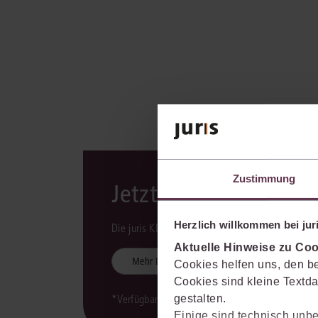
Zustimmung
Jetzt mit KI-Unterst
Herzlich willkommen bei juri
Die juris KI-Suite ist integraler Bestandteil des 
Aktuelle Hinweise zu Coo
Mehr Informationen
Cookies helfen uns, den be
Cookies sind kleine Textda
gestalten.
*Verfügbarkeit der juris KI-Suite kann variieren.
Einige sind technisch unbe