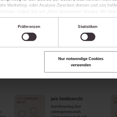
ie Marketing- oder Analyse-Zwecken dienen und uns helfe
timmen, indem Sie auf „Alles akzeptieren“ klicken. Mit Ihr
den, dass die mittels der Cookies erhobenen Daten mögliche
n, die ein niedrigeres Datenschutzniveau als die EU aufwe
Präferenzen
Statistiken
Sie jederzeit individuell anpassen. Weitere Infos finden Si
 unseren
Hinweisen zum Datenschutz
.
Nur notwendige Cookies
verwenden
juris Familienrecht
Vom Ehevertrag über
p-
Lebensgemeinschaft,