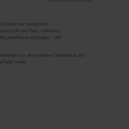
IS AKADEMIE
n den Händen der namhaftesten
ziert und zertifiziert: Online-
issenschaft und Praxis; erfahrenen
ildungen
für Fachanwälte
in allen
ienstrecht
altig beeinflussen und prägen – und
gen Fachgebieten.
echt
scheidungen aus dem gesamten Familienrecht und
 finden hierbei
mehr erfahren
uristen
Online-Produktberater starten
Alle Kontaktmöglichkeiten
echt
 und