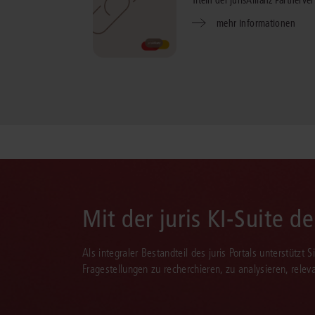
Titeln der jurisAllianz Partnerver
mehr Informationen
Mit der juris KI-Suite d
Als integraler Bestandteil des juris Portals unterstützt 
Fragestellungen zu recherchieren, zu analysieren, rele