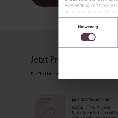
Verwendung von Cookies, d
optimieren, können Sie zus
sich auch damit einverstan
Einwilligungsauswahl
die USA) übermittelt werde
Notwendig
Ihre Einstellungen können 
im Cookiebanner sowie in
Jetzt Produkt wählen
Der Titel ist enthalten in:
juris DAV Zusatzmodul
Exklusiv für DAV-Mitglieder:
Recherchieren Sie in über 40 To