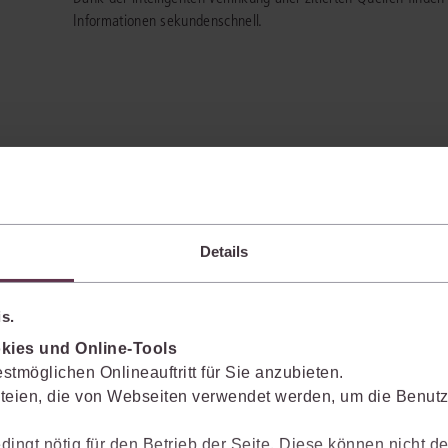
Informationen sekundenschnell.
Details
ützung*
s.
juris Portals. Profitieren Sie von einer noch schnelleren Recherche, effizient
kies und Online-Tools
stmöglichen Onlineauftritt für Sie anzubieten.
teien, die von Webseiten verwendet werden, um die Benutze
 Separates Angebot erforderlich.
dingt nötig für den Betrieb der Seite. Diese können nicht de