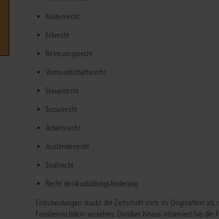
Immaterialgüte
Kostenrecht
Kanzleimanagement
Zivil- und Zivi
Erbrecht
Medizinrecht
Betreuungsrecht
Miet- und Wohneigentumsrecht
Vormundschaftsrecht
Steuerrecht
Sozialrecht
Arbeitsrecht
Ausländerrecht
Strafrecht
Recht der Ausbildungsförderung
Entscheidungen druckt die Zeitschrift stets im Originaltext a
Familienrechtlern versehen. Darüber hinaus informiert Sie die