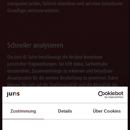
transparent prüfen, fachlich einordnen und auf einer belastbaren
Grundlage weiterverarbeiten.
Schneller analysieren
Die juris KI-Suite beschleunigt die Analyse komplexer
juristischer Fragestellungen. Sie hilft dabei, Sachverhalte
einzuordnen, Zusammenhänge zu erkennen und belastbare
Ansatzpunkte für die weitere Bearbeitung zu gewinnen. Dabei
können Sie sich auf die Quellenqualität und die Aktualität des
juris Datenraums verlassen.
Zustimmung
Details
Über Cookies
PromptManager