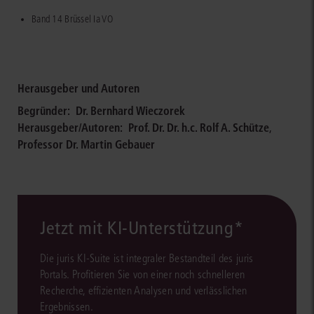
Band 14 Brüssel Ia VO
Herausgeber und Autoren
Begründer:
Dr. Bernhard Wieczorek
Herausgeber/Autoren:
Prof. Dr. Dr. h.c. Rolf A. Schütze
,
Professor Dr. Martin Gebauer
Jetzt mit KI-Unterstützung*
Die juris KI-Suite ist integraler Bestandteil des juris
Portals. Profitieren Sie von einer noch schnelleren
Recherche, effizienten Analysen und verlässlichen
Ergebnissen.