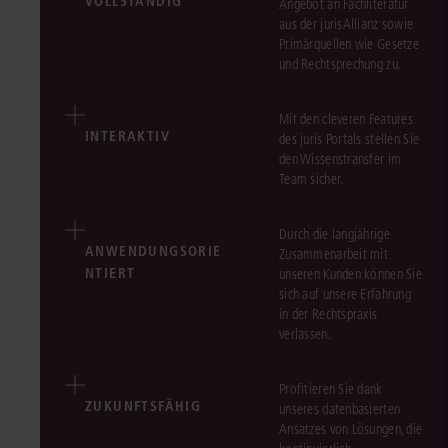
VOLLSTÄNDIG
Angebot an Fachliteratur
aus der jurisAllianz sowie
Primärquellen wie Gesetze
und Rechtsprechung zu.
Mit den cleveren Features
INTERAKTIV
des juris Portals stellen Sie
den Wissenstransfer im
Team sicher.
Durch die langjährige
ANWENDUNGSORIE
Zusammenarbeit mit
NTIERT
unseren Kunden können Sie
sich auf unsere Erfahrung
in der Rechtspraxis
verlassen.
Profitieren Sie dank
ZUKUNFTSFÄHIG
unseres datenbasierten
Ansatzes von Lösungen, die