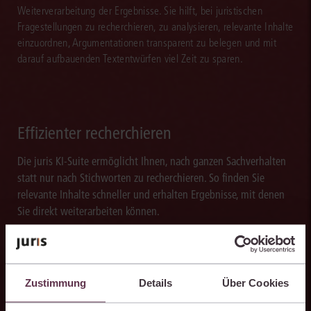
Weiterverarbeitung der Ergebnisse. Sie hilft, bei juristischen
Fragestellungen zu recherchieren, zu analysieren, relevante Inhalte
einzuordnen, Argumentationen transparent zu belegen und mit
darauf aufbauenden Textentwürfen viel Zeit zu sparen.
Effizienter recherchieren
Die juris KI-Suite ermöglicht Ihnen, nach ganzen Sachverhalten
statt nur nach Stichworten zu recherchieren. So finden Sie
relevante Inhalte schneller und erhalten Ergebnisse, mit denen
Sie direkt weiterarbeiten können.
Zustimmung
Details
Über Cookies
Ergebnisse sicher belegen