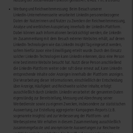
Nutzung der Social-Media-Funktion gemäß Art. 6 Abs. 1 lit. a DSGVO.
Werbung und Reichweitenmessung: Beim Besuch unserer
LinkedIn‑Unternehmensseite verarbeitet LinkedIn personenbezogene
Daten der Nutzerinnen und Nutzer zu Zwecken der Reichweitenmessung,
Analyse und werblichen Ausspielung innerhalb der LinkedIn‑Plattform.
Dabei können auch Informationen berücksichtigt werden, die LinkedIn
im Zusammenhang mit dem Besuch externer Websites erhält, auf denen
LinkedIn‑Technologien wie das LinkedIn Insight Tag eingesetzt werden,
sofern hierfür zuvor eine Einwilligung erteilt wurde. Durch den Einsatz
solcher LinkedIn‑Technologien kann LinkedIn erkennen, dass eine Person
eine bestimmte Website besucht hat. Nutzt diese Person anschließend
die LinkedIn‑Plattform weiter oder ruft diese erneut auf, kann LinkedIn
entsprechende Inhalte oder Anzeigen innerhalb der Plattform anzeigen.
Die Verarbeitung dieser Informationen, einschließlich der Entscheidung
über Anzeige, Häufigkeit und Reichweite solcher Inhalte, erfolgt
ausschließlich durch LinkedIn. LinkedIn verarbeitet die genannten Daten
eigenständig zur Bereitstellung, Messung und Abrechnung seiner
Werbedienste sowie zu eigenen Zwecken, insbesondere zur statistischen
Auswertung, zur Erstellung aggregierter Kampagnen‑Reports (z. B.
sogenannte Insights) und zur Verbesserung der Plattform‑ und
Werbesysteme. Wir erhalten in diesem Zusammenhang ausschließlich
zusammengefasste und anonymisierte Auswertungen zur Reichweite