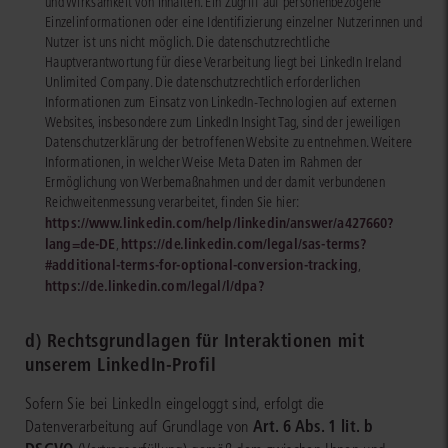
und Wirksamkeit von Inhalten. Ein Zugriff auf personenbezogene
Einzelinformationen oder eine Identifizierung einzelner Nutzerinnen und
Nutzer ist uns nicht möglich. Die datenschutzrechtliche
Hauptverantwortung für diese Verarbeitung liegt bei LinkedIn Ireland
Unlimited Company. Die datenschutzrechtlich erforderlichen
Informationen zum Einsatz von LinkedIn‑Technologien auf externen
Websites, insbesondere zum LinkedIn Insight Tag, sind der jeweiligen
Datenschutzerklärung der betroffenen Website zu entnehmen. Weitere
Informationen, in welcher Weise Meta Daten im Rahmen der
Ermöglichung von Werbemaßnahmen und der damit verbundenen
Reichweitenmessung verarbeitet, finden Sie hier:
https://www.linkedin.com/help/linkedin/answer/a427660?
lang=de-DE
https://de.linkedin.com/legal/sas-terms?
,
#additional-terms-for-optional-conversion-tracking
,
https://de.linkedin.com/legal/l/dpa?
d) Rechtsgrundlagen für Interaktionen mit
unserem LinkedIn-Profil
Sofern Sie bei LinkedIn eingeloggt sind, erfolgt die
Art. 6 Abs. 1 lit. b
Datenverarbeitung auf Grundlage von