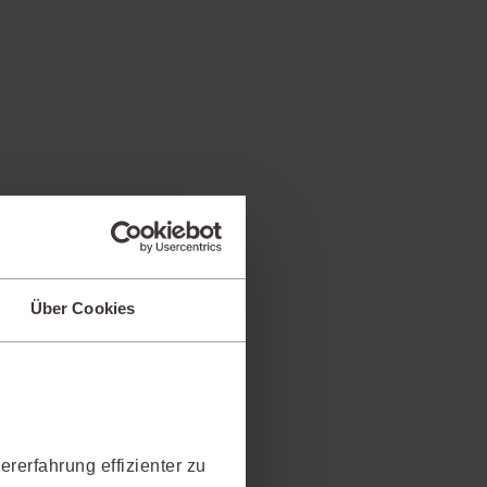
IS AKADEMIE
ziert und zertifiziert: Online-
ildungen
für Fachanwälte
in allen
ienstrecht
gen Fachgebieten.
echt
mehr erfahren
Über Cookies
uristen
Online-Produktberater starten
Alle Kontaktmöglichkeiten
echt
rerfahrung effizienter zu
 und