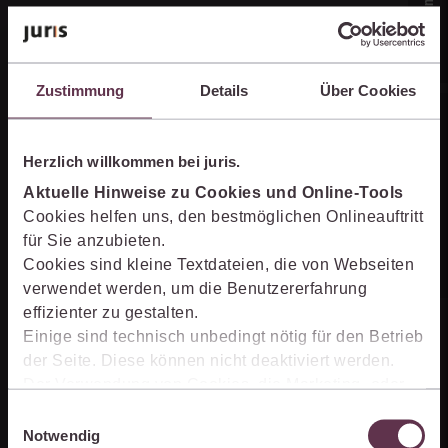
Zustimmung
Details
Über Cookies
Online-Produkt­berater
Herzlich willkommen bei juris.
Aktuelle Hinweise zu Cookies und Online-Tools
Unternehmen
Cookies helfen uns, den bestmöglichen Onlineauftritt
für Sie anzubieten.
Cookies sind kleine Textdateien, die von Webseiten
Über juris
verwendet werden, um die Benutzererfahrung
effizienter zu gestalten.
Partner der jurisAllianz
Einige sind technisch unbedingt nötig für den Betrieb
Karriere
der Seite. Diese können nicht deaktiviert werden.
Der Verwendung von Cookies, die Marketing- oder
Analyse-Zwecken dienen und uns helfen, unsere
Einwilligungsauswahl
Kontakt
Produkte zu optimieren, können Sie zustimmen,
Notwendig