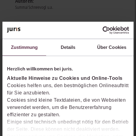
Autoren:
Summa/Schneevogl u.a.
Zustimmung
Details
Über Cookies
Sie kennen juris noch nicht?
Erhalten Sie einen Einblick, wie juris das Rechts- und
Herzlich willkommen bei juris.
Praxiswissensmanagement der Zukunft gestaltet, welche
Aktuelle Hinweise zu Cookies und Online-Tools
Möglichkeiten Ihnen das juris Portal bietet und wie mit juris Ihre
Cookies helfen uns, den bestmöglichen Onlineauftritt
Arbeitsprozesse einfacher und effizienter werden.
für Sie anzubieten.
Cookies sind kleine Textdateien, die von Webseiten
verwendet werden, um die Benutzererfahrung
effizienter zu gestalten.
Einige sind technisch unbedingt nötig für den Betrieb
der Seite. Diese können nicht deaktiviert werden.