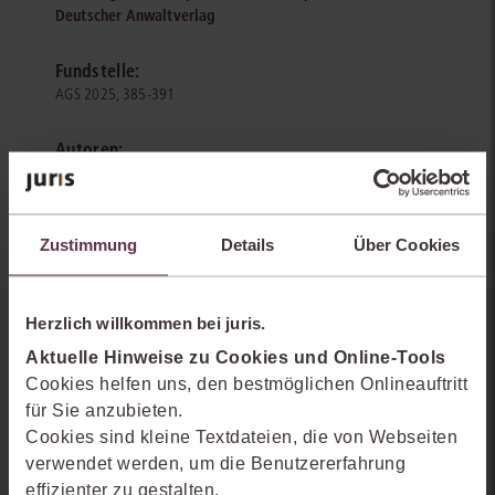
Deutscher Anwaltverlag
Fundstelle:
AGS 2025, 385-391
Autoren:
Joachim Volpert
Zustimmung
Details
Über Cookies
Herzlich willkommen bei juris.
Sie kennen juris noch nicht?
Aktuelle Hinweise zu Cookies und Online-Tools
Cookies helfen uns, den bestmöglichen Onlineauftritt
Erhalten Sie einen Einblick, wie juris das Rechts- und
für Sie anzubieten.
Praxiswissensmanagement der Zukunft gestaltet, welche
Cookies sind kleine Textdateien, die von Webseiten
Möglichkeiten Ihnen das juris Portal bietet und wie mit juris Ihre
verwendet werden, um die Benutzererfahrung
Arbeitsprozesse einfacher und effizienter werden.
effizienter zu gestalten.