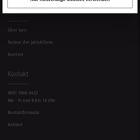
Unternehmen
Über juris
Partner der jurisAllianz
Karriere
Kontakt
0681 5866-4422
Mo - Fr von 8 bis 18 Uhr
Kontaktformular
Anfahrt