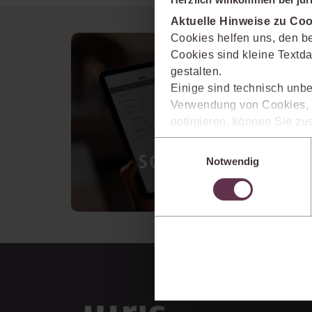
Aktuelle Hinweise zu Coo
Cookies helfen uns, den be
Cookies sind kleine Textda
gestalten.
Einige sind technisch unbe
Verwendung von Cookies, d
optimieren, können Sie zus
sich auch damit einverstan
Einwilligungsauswahl
die USA) übermittelt werde
Notwendig
Ihre Einstellungen können 
im Cookiebanner sowie in