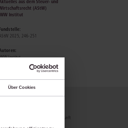
Aktuelles aus dem Steuer- und
Wirtschaftsrecht (AStW)
IWW Institut
IS AKADEMIE
ziert und zertifiziert: Online-
Fundstelle:
ildungen
für Fachanwälte
in allen
ienstrecht
AStW 2025, 246-251
gen Fachgebieten.
echt
Autoren:
IWW Institut
mehr erfahren
Über Cookies
uristen
 nicht?
Online-Produktberater starten
Alle Kontaktmöglichkeiten
echt
- und Praxiswissensmanagement der Zukunft
al bietet und wie mit juris Ihre
 und