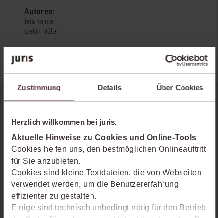
Autoren:
Jens Reinke
Stefan Müller
Zustimmung
Details
Über Cookies
Sie kennen juris noch nicht?
Herzlich willkommen bei juris.
Erhalten Sie einen Einblick, wie juris das Rechts- und
Aktuelle Hinweise zu Cookies und Online-Tools
Praxiswissensmanagement der Zukunft gestaltet, welche
Cookies helfen uns, den bestmöglichen Onlineauftritt
Möglichkeiten Ihnen das juris Portal bietet und wie mit juris Ihre
für Sie anzubieten.
Arbeitsprozesse einfacher und effizienter werden.
Cookies sind kleine Textdateien, die von Webseiten
verwendet werden, um die Benutzererfahrung
effizienter zu gestalten.
Einige sind technisch unbedingt nötig für den Betrieb