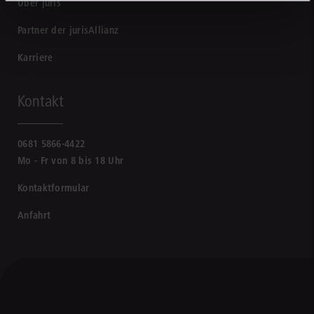
Über juris
Partner der jurisAllianz
Karriere
Kontakt
0681 5866-4422
Mo - Fr von 8 bis 18 Uhr
Kontaktformular
Anfahrt