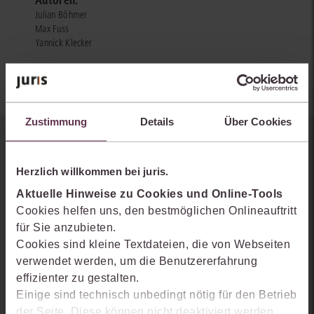
Autoren:
Julian Böhmer
Max Fuss
Yannick Klecker
Zustimmung
Details
Über Cookies
Sie kennen juris noch nicht?
Herzlich willkommen bei juris.
Erhalten Sie einen Einblick, wie juris das Rechts- und
Aktuelle Hinweise zu Cookies und Online-Tools
Praxiswissensmanagement der Zukunft gestaltet, welche
Cookies helfen uns, den bestmöglichen Onlineauftritt
Möglichkeiten Ihnen das juris Portal bietet und wie mit juris Ihre
für Sie anzubieten.
Arbeitsprozesse einfacher und effizienter werden.
Cookies sind kleine Textdateien, die von Webseiten
verwendet werden, um die Benutzererfahrung
effizienter zu gestalten.
Einige sind technisch unbedingt nötig für den Betrieb
der Seite. Diese können nicht deaktiviert werden.