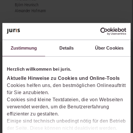
Björn Heunisch
Alexander Hofmann
Zustimmung
Details
Über Cookies
Sie kennen juris noch nicht?
Herzlich willkommen bei juris.
Erhalten Sie einen Einblick, wie juris das Rechts- und
Praxiswissensmanagement der Zukunft gestaltet, welche
Aktuelle Hinweise zu Cookies und Online-Tools
Möglichkeiten Ihnen das juris Portal bietet und wie mit juris Ihre
Cookies helfen uns, den bestmöglichen Onlineauftritt
Arbeitsprozesse einfacher und effizienter werden.
für Sie anzubieten.
Cookies sind kleine Textdateien, die von Webseiten
verwendet werden, um die Benutzererfahrung
effizienter zu gestalten.
Einige sind technisch unbedingt nötig für den Betrieb
der Seite. Diese können nicht deaktiviert werden.