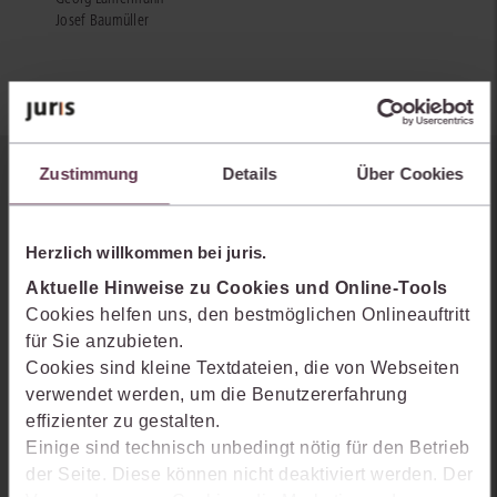
Josef Baumüller
Zustimmung
Details
Über Cookies
Sie kennen juris noch nicht?
Erhalten Sie einen Einblick, wie juris das Rechts- und
Herzlich willkommen bei juris.
Praxiswissensmanagement der Zukunft gestaltet, welche
Aktuelle Hinweise zu Cookies und Online-Tools
Möglichkeiten Ihnen das juris Portal bietet und wie mit juris Ihre
Cookies helfen uns, den bestmöglichen Onlineauftritt
Arbeitsprozesse einfacher und effizienter werden.
für Sie anzubieten.
Cookies sind kleine Textdateien, die von Webseiten
verwendet werden, um die Benutzererfahrung
effizienter zu gestalten.
Einige sind technisch unbedingt nötig für den Betrieb
der Seite. Diese können nicht deaktiviert werden. Der