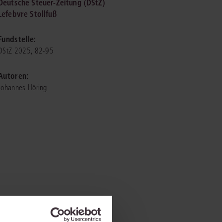
Deutsche Steuer-Zeitung (DStZ)
Lefebvre Stollfuß
IS AKADEMIE
Fundstelle:
ziert und zertifiziert: Online-
DStZ 2025, 82-95
ildungen
für Fachanwälte
in allen
ienstrecht
gen Fachgebieten.
Autoren:
echt
Johannes Höring
mehr erfahren
uristen
Online-Produktberater starten
Alle Kontaktmöglichkeiten
echt
 und