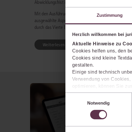
Abwicklungsfrist in § 17 Abs. 1 Satz 4 InvStG für Inve
Mit den Ausführungen werden die wesentlichen Neueru
Zustimmung
ausgewählte Aspekte werden einer ersten kritischen 
durch das Vierte Bürokratieentlastungsgesetz (BEG IV,
Herzlich willkommen bei juri
Aktuelle Hinweise zu Coo
Weiterlesen
Cookies helfen uns, den be
Cookies sind kleine Textda
gestalten.
Einige sind technisch unbe
Verwendung von Cookies, d
optimieren, können Sie zus
sich auch damit einverstan
Einwilligungsauswahl
die USA) übermittelt werde
Notwendig
Ihre Einstellungen können 
im Cookiebanner sowie in