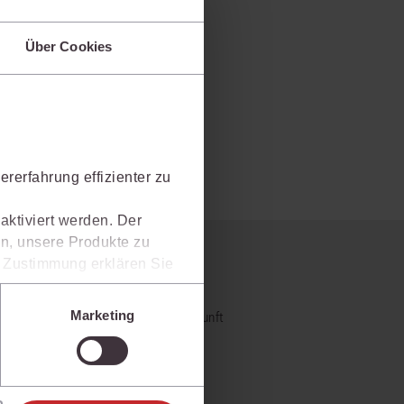
rrecht
Über Cookies
lprozessrecht
rerfahrung effizienter zu
aktiviert werden. Der
n, unsere Produkte zu
 nicht?
er Zustimmung erklären Sie
rweise in Drittländer (z.B.
isen.
Marketing
- und Praxiswissensmanagement der Zukunft
e unter den Einstellungen
al bietet und wie mit juris Ihre