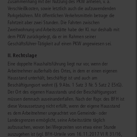
Zusammenhang mit der Nutzung des PKW anfielen, v. a.
Verschleißkosten, sowie letztlich auch die aufzuwendenden
Parkgebühren. Mit öffentlichen Verkehrsmitteln betrage die
Fahrtzeit aber zwei Stunden. Die Fahrten zwischen
Zweitwohnung und Arbeitsstätte habe der Kl. nur deshalb mit
dem PKW zurückgelegt, da er im Rahmen seiner
Geschäftsführer-Tätigkeit auf einen PKW angewiesen sei.
II. Rechtslage
Eine doppelte Haushaltsführung liegt nur vor, wenn der
Arbeitnehmer außerhalb des Ortes, in dem er einen eigenen
Hausstand unterhält, beschäftigt ist und auch am
Beschäftigungsort wohnt (§ 9 Abs. 1 Satz 3 Nr. 5 Satz 2 EStG).
Der Ort des eigenen Hausstands und der Beschäftigungsort
müssen demnach auseinanderfallen. Nach der Rspr. des BFH ist
diese Voraussetzung nicht erfüllt, wenn der eigene Hausstand
es dem Arbeitnehmer ungeachtet von Gemeinde- oder
Landesgrenzen ermöglicht, seine Arbeitsstätte täglich
aufzusuchen, wovon bei Wegezeiten von etwa einer Stunde
auszugehen ist (vgl. BFH-Urteile vom 16.11.2017 VI R 31/16,