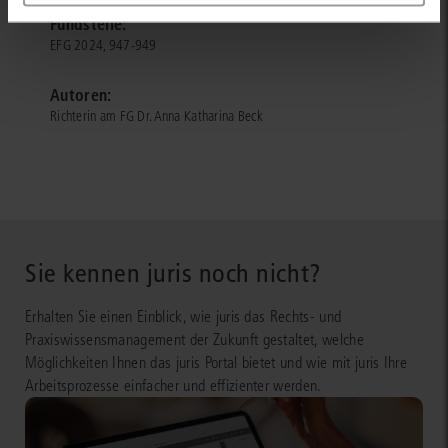
Fundstelle:
EFG 2024, 947-949
Autoren:
Richterin am FG Dr. Anna Katharina Beck
Sie kennen juris noch nicht?
Erhalten Sie einen Einblick, wie juris das Rechts- und
Praxiswissensmanagement der Zukunft gestaltet, welche
Möglichkeiten Ihnen das juris Portal bietet und wie mit juris Ihre
Arbeitsprozesse einfacher und effizienter werden.