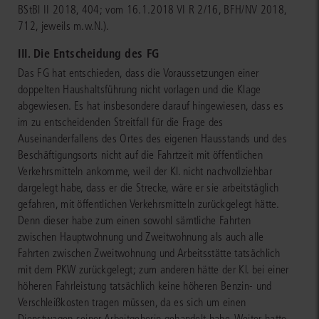
BStBl II 2018, 404; vom 16.1.2018 VI R 2/16, BFH/NV 2018,
712, jeweils m.w.N.).
III. Die Entscheidung des FG
Das FG hat entschieden, dass die Voraussetzungen einer
doppelten Haushaltsführung nicht vorlagen und die Klage
abgewiesen. Es hat insbesondere darauf hingewiesen, dass es
im zu entscheidenden Streitfall für die Frage des
Auseinanderfallens des Ortes des eigenen Hausstands und des
Beschäftigungsorts nicht auf die Fahrtzeit mit öffentlichen
Verkehrsmitteln ankomme, weil der Kl. nicht nachvollziehbar
dargelegt habe, dass er die Strecke, wäre er sie arbeitstäglich
gefahren, mit öffentlichen Verkehrsmitteln zurückgelegt hätte.
Denn dieser habe zum einen sowohl sämtliche Fahrten
zwischen Hauptwohnung und Zweitwohnung als auch alle
Fahrten zwischen Zweitwohnung und Arbeitsstätte tatsächlich
mit dem PKW zurückgelegt; zum anderen hätte der Kl. bei einer
höheren Fahrleistung tatsächlich keine höheren Benzin- und
Verschleißkosten tragen müssen, da es sich um einen
Dienstwagen seiner Arbeitgeberin gehandelt habe. Weiter hatte