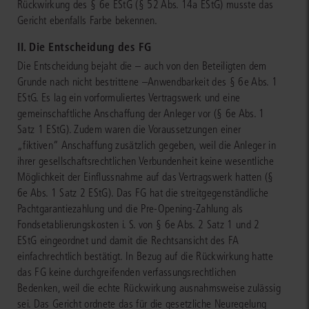
Rückwirkung des § 6e EStG (§ 52 Abs. 14a EStG) musste das
Gericht ebenfalls Farbe bekennen.
II. Die Entscheidung des FG
Die Entscheidung bejaht die – auch von den Beteiligten dem
Grunde nach nicht bestrittene –Anwendbarkeit des § 6e Abs. 1
EStG. Es lag ein vorformuliertes Vertragswerk und eine
gemeinschaftliche Anschaffung der Anleger vor (§ 6e Abs. 1
Satz 1 EStG). Zudem waren die Voraussetzungen einer
„fiktiven“ Anschaffung zusätzlich gegeben, weil die Anleger in
ihrer gesellschaftsrechtlichen Verbundenheit keine wesentliche
Möglichkeit der Einflussnahme auf das Vertragswerk hatten (§
6e Abs. 1 Satz 2 EStG). Das FG hat die streitgegenständliche
Pachtgarantiezahlung und die Pre-Opening-Zahlung als
Fondsetablierungskosten i. S. von § 6e Abs. 2 Satz 1 und 2
EStG eingeordnet und damit die Rechtsansicht des FA
einfachrechtlich bestätigt. In Bezug auf die Rückwirkung hatte
das FG keine durchgreifenden verfassungsrechtlichen
Bedenken, weil die echte Rückwirkung ausnahmsweise zulässig
sei. Das Gericht ordnete das für die gesetzliche Neuregelung