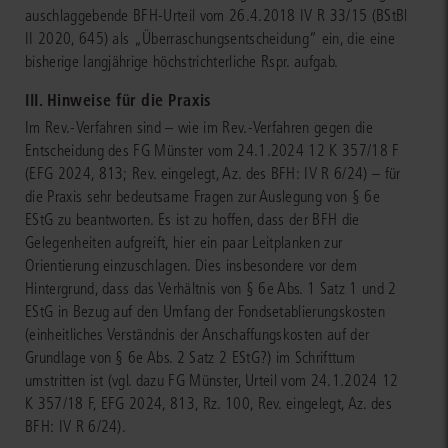
auschlaggebende BFH-Urteil vom 26.4.2018 IV R 33/15 (BStBl
II 2020, 645) als „Überraschungsentscheidung“ ein, die eine
bisherige langjährige höchstrichterliche Rspr. aufgab.
III. Hinweise für die Praxis
Im Rev.-Verfahren sind – wie im Rev.-Verfahren gegen die
Entscheidung des FG Münster vom 24.1.2024 12 K 357/18 F
(EFG 2024, 813; Rev. eingelegt, Az. des BFH: IV R 6/24) – für
die Praxis sehr bedeutsame Fragen zur Auslegung von § 6e
EStG zu beantworten. Es ist zu hoffen, dass der BFH die
Gelegenheiten aufgreift, hier ein paar Leitplanken zur
Orientierung einzuschlagen. Dies insbesondere vor dem
Hintergrund, dass das Verhältnis von § 6e Abs. 1 Satz 1 und 2
EStG in Bezug auf den Umfang der Fondsetablierungskosten
(einheitliches Verständnis der Anschaffungskosten auf der
Grundlage von § 6e Abs. 2 Satz 2 EStG?) im Schrifttum
umstritten ist (vgl. dazu FG Münster, Urteil vom 24.1.2024 12
K 357/18 F, EFG 2024, 813, Rz. 100, Rev. eingelegt, Az. des
BFH: IV R 6/24).