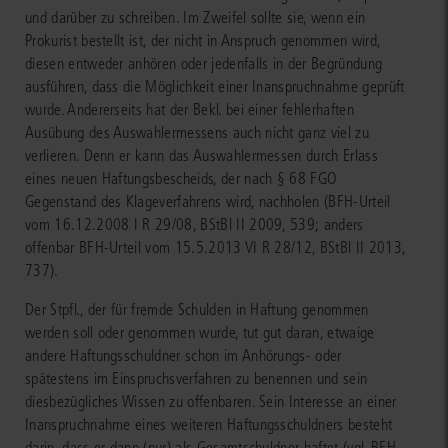
und darüber zu schreiben. Im Zweifel sollte sie, wenn ein
Prokurist bestellt ist, der nicht in Anspruch genommen wird,
diesen entweder anhören oder jedenfalls in der Begründung
ausführen, dass die Möglichkeit einer Inanspruchnahme geprüft
wurde. Andererseits hat der Bekl. bei einer fehlerhaften
Ausübung des Auswahlermessens auch nicht ganz viel zu
verlieren. Denn er kann das Auswahlermessen durch Erlass
eines neuen Haftungsbescheids, der nach § 68 FGO
Gegenstand des Klageverfahrens wird, nachholen (BFH-Urteil
vom 16.12.2008 I R 29/08, BStBl II 2009, 539; anders
offenbar BFH-Urteil vom 15.5.2013 VI R 28/12, BStBl II 2013,
737).
Der Stpfl., der für fremde Schulden in Haftung genommen
werden soll oder genommen wurde, tut gut daran, etwaige
andere Haftungsschuldner schon im Anhörungs- oder
spätestens im Einspruchsverfahren zu benennen und sein
diesbezügliches Wissen zu offenbaren. Sein Interesse an einer
Inanspruchnahme eines weiteren Haftungsschuldners besteht
darin, dass er dann (nur) als Gesamtschuldner haftet (vgl. BFH-