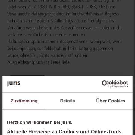
Urteil vom 21.7.1983 IV R 59/80, BStBl II 1983, 763) und
etwa andere Haftungsschuldner im Innenverhältnis in Regress
nehmen kann. Insofern ist allerdings auch ein erfolgreiches
Verfahren wegen Fehlern des Auswahlermessens – sofern nicht
verfahrensrechtliche Gründe einer erneuten
Haftungsinanspruchnahme entgegenstehen – wenig wert, wenn
bei demjenigen, der fehlerhaft nicht in Haftung genommen
wurde, ohnehin „nichts zu holen ist“ und ein
Ausgleichsanspruch ins Leere liefe.
Weiterlesen
Zustimmung
Details
Über Cookies
Herzlich willkommen bei juris.
Aktuelle Hinweise zu Cookies und Online-Tools