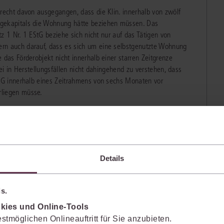
recht davon ausgegangen, dass die Klin. innerhalb von zwölf
rgekapitals die Wohnung hätte beziehen müssen. Das
tz 1 Nr. 1 EStG beziehe sich nicht nur auf das Tätigen von
rn auch darauf, dass es sich um eine selbstgenutzte Wohnung
 das Förderobjekt nicht innerhalb einer starren Zeitgrenze
sei in Herstellungsfällen nicht dahingehend zu verstehen, dass
StG innerhalb eines Zeitrahmens von sechs Monaten vor
rliegen müsse.
llen die Absicht des Zulageberechtigten, nach planmäßigem Bau
ektiven Umständen manifestieren. Erfolge eine Herstellung in
llung vom Berechtigten selbstgenutzt, sei von einer von Anfang
Begründung hat das Gericht Vergleiche zur steuerlichen
e Nutzung einer Immobilie verzögert, im Bereich der
Details
lungen zur staatlichen Wohnförderung (§ 10e und § 10i EStG
s.
ung
kies und Online-Tools
 Tatbestandsmerkmales „unmittelbare“ Verwendung des
stmöglichen Onlineauftritt für Sie anzubieten.