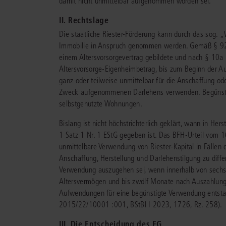
damit nicht unmittelbar aufgenommen worden sei.
II. Rechtslage
Die staatliche Riester-Förderung kann durch das sog. 
Immobilie in Anspruch genommen werden. Gemäß § 92a 
einem Altersvorsorgevertrag gebildete und nach § 10a E
Altersvorsorge-Eigenheimbetrag, bis zum Beginn der A
ganz oder teilweise unmittelbar für die Anschaffung od
Zweck aufgenommenen Darlehens verwenden. Begünstig
selbstgenutzte Wohnungen.
Bislang ist nicht höchstrichterlich geklärt, wann in Her
1 Satz 1 Nr. 1 EStG gegeben ist. Das BFH-Urteil vom 
unmittelbare Verwendung von Riester-Kapital in Fällen 
Anschaffung, Herstellung und Darlehenstilgung zu diffe
Verwendung auszugehen sei, wenn innerhalb von sechs M
Altersvermögen und bis zwölf Monate nach Auszahlung 
Aufwendungen für eine begünstigte Verwendung entst
2015/22/10001 :001, BStBl I 2023, 1726, Rz. 258).
III. Die Entscheidung des FG