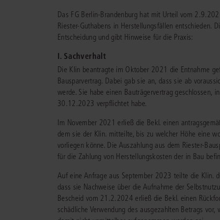
Bei juris erhalten Sie genau die juristis
Damit das Wissen noch besser für 
Das FG Berlin-Brandenburg hat mit Urteil vom 2.9.20
Informationen und Management-Tools, 
arbeitet:
Hilfe, Training, Downloads - h
JURIS RECHT
Riester-Guthabens in Herstellungsfällen entschieden. 
Ihre Arbeitsprozesse erleichtern – aktuel
finden Sie alles, um juris noch besser zu
Entscheidung und gibt Hinweise für die Praxis:
vollständig und intelligent vernetzt.
nutzen.
Vollständig und vernetzt: Übergreifend
Durch unsere langjährige Zusammenarb
Rechtsinformationen sowie vertiefende
I. Sachverhalt
mit namhaften Kunden konnten wir uns
Sprechen Sie mit unseren routinier
Inhalte zu allen Fachgebieten
für Lega
Portfolio optimal auf Ihre Anforderung
Referenten über Ihr Anliegen.
Gern
Die Klin beantragte im Oktober 2021 die Entnahme gef
Professionals
.
abstimmen.
erörtern wir gemeinsam, wie das juris P
Bausparvertrag. Dabei gab sie an, dass sie ab voraussi
Sie am besten unterstützen kann.
werde. Sie habe einen Bauträgervertrag geschlossen, in
alle Branchen
30.12.2023 verpflichtet habe.
mehr erfahren
alle Services
Im November 2021 erließ die Bekl. einen antragsgemäß
dem sie der Klin. mitteilte, bis zu welcher Höhe eine 
vorliegen könne. Die Auszahlung aus dem Riester-Baus
für die Zahlung von Herstellungskosten der in Bau befi
PRODUKTBERATUNG
Auf eine Anfrage aus September 2023 teilte die Klin. de
Kontakt
dass sie Nachweise über die Aufnahme der Selbstnutzu
Wir beraten Sie persönlich unter
0681 58
Bescheid vom 21.2.2024 erließ die Bekl. einen Rückfor
Wir unterstützen Sie persönlich unter
068
Testen Sie auch gerne unseren Online-Pro
schädliche Verwendung des ausgezahlten Betrags vor, w