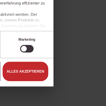
rerfahrung effizienter zu
aktiviert werden. Der
n, unsere Produkte zu
er Zustimmung erklären Sie
rweise in Drittländer (z.B.
isen.
Marketing
e unter den Einstellungen
ALLES AKZEPTIEREN