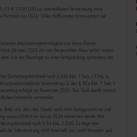
chen
Sie
Vereine und Verbände
25 (15 K 15101/24) zur unmittelbaren Verwendung eines
die
ier
Finden Sie Lösungen und Inhalte, die zu Ihrem Fachgebiet passen.
JURIS BUSINESS
JUR
Die Richterin am FG Dr. Ulrike Hoffsümmer kommentiert die
l,
WEITERE SERVICES
Unternehmen
Arbeitsrecht
Notare
e
Praxisnah und intuitiv: Schutz vor rechtlichen
Qualifi
eit
FAQ
Referendariat
Risiken
für Unternehmen, Institutionen
Fortb
Außenwirtschaftsrecht
Öffentliches D
er
ten
l
und Steuerberater
.
wichti
en
e
örderten Altersvorsorgevermögens aus ihrem Riester-
Downloads
Studium und Hochschule
ortal
Bankrecht
Öffentliches R
chtlich Oktober 2023 ein neu hergestelltes Haus selbst nutzen
 dem sich der Bauträger zu einer Fertigstellung spätestens am
Veranstaltungen
Compliance
Sozialrecht
mehr erfahren
juris PraxisReporte
Datenschutzrecht
Steuerrecht
en Gestattungsbescheid nach § 92b Abs. 1 Satz 3 EStG, in
wohnungswirtschaftliche Verwendung i.S. des § 92a Abs. 1 Satz 1
Erbrecht
Strafrecht
parvertrag erfolgte im November 2021. Das Geld wurde zeitnah
ndlichen Immobilie verwendet.
Familienrecht
Unternehmensj
r Bekl. mit, dass das Objekt noch nicht fertiggestellt sei und
Handels- und Gesellschaftsrecht
Verkehrsrecht
ng voraussichtlich im Januar 2024 einreichen werde. Mit
66-4466
(Mo-Do 9-18 Uhr, Fr 9-17 Uhr).
Insolvenzrecht
Versicherungsr
derungsbescheid nach § 94 Abs. 2 EStG. Es liege eine
1 5866-4422
(Mo-Fr 8-18 Uhr).
duktberater für eine erste Produktempfehlung.
eil die Selbstnutzung nicht innerhalb von zwölf Monaten und
IT-und Medienrecht
Wettbewerbs-