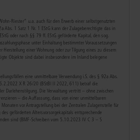
Immaterialgüte
Kanzleimanagement
Zivil- und Zivi
„Wohn-Riester“ u.a. auch für den Erwerb einer selbstgenutzten
Medizinrecht
Abs. 1 Satz 1 Nr. 1 EStG kann der Zulageberechtigte das in
StG oder nach §§ 79 ff. EStG geförderte Kapital, den sog.
Miet- und Wohneigentumsrecht
uszahlungsphase unter Einhaltung bestimmter Voraussetzungen
er Herstellung einer Wohnung oder zur Tilgung eines zu diesem
te Objekte sind dabei insbesondere im Inland belegene
stellungsfällen eine unmittelbare Verwendung i.S. des § 92a Abs.
16.2.2022 X R 26/20 (BStBl II 2022, 611) betraf die
der Darlehenstilgung. Die Verwaltung vertritt – ohne zwischen
renzieren – die Auffassung, dass von einer unmittelbaren
onaten vor Antragstellung bei der Zentralen Zulagenstelle für
des geförderten Altersvorsorgekapitals entsprechende
anden sind (BMF-Schreiben vom 5.10.2023 IV C 3 – S