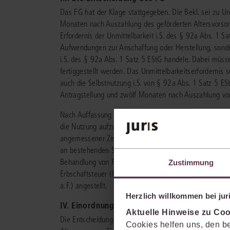
Das FG hat der Klage stattgegeben. Die Bekl. sei zu Un
Monaten nach Auszahlung des geförderten Altersvorso
Erfordernis der Unmittelbarkeit i.S. des § 92a Abs. 1 Sa
Aufwendungen zur Anschaffung oder Herstellung, sonde
i.S. des § 92a Abs. 1 Satz 5 EStG handele. Dabei müsse
fertiggestellt werden. Das Unmittelbarkeitserfordernis 
auch die Selbstnutzung i.S. von § 92a Abs. 1 Satz 5 E
Antragstellung und zwölf Monaten nach Auszahlung vo
Nach Auffassung des Gerichts müsse in Herstellungsfä
die Nutzung aufzunehmen, fortbestehen und sich in obj
angemessener Zeit und werde das Objekt nach Fertigste
an bestehenden Selbstnutzungsabsicht auszugehen. Zur 
Behandlung von Fällen, in denen sich eine beabsichtigt
Zustimmung
Erbschaftsteuer (§ 13 ErbStG) sowie zu früheren Rege
a.F.) angestellt.
Herzlich willkommen bei juri
IV. Einordnung und Würdigung der Entscheid
Aktuelle Hinweise zu Coo
Die Entscheidung befasst sich mit der Auslegung des
Cookies helfen uns, den be