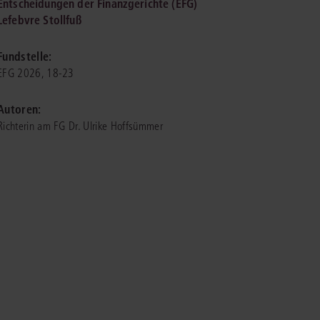
Entscheidungen der Finanzgerichte (EFG)
Lefebvre Stollfuß
IS AKADEMIE
Fundstelle:
ziert und zertifiziert: Online-
EFG 2026, 18-23
ildungen
für Fachanwälte
in allen
ienstrecht
gen Fachgebieten.
Autoren:
echt
Richterin am FG Dr. Ulrike Hoffsümmer
mehr erfahren
uristen
Online-Produktberater starten
Alle Kontaktmöglichkeiten
echt
 und