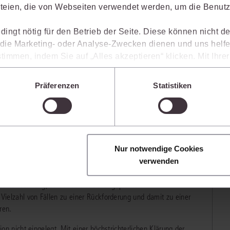
ner Wohnung. Dabei hat das Gericht herausgestellt, dass
teien, die von Webseiten verwendet werden, um die Benutze
ällen zu zeitlichen Verzögerungen kommen kann, auf die der
dingt nötig für den Betrieb der Seite. Diese können nicht de
ie Marketing- oder Analyse-Zwecken dienen und uns helfe
en, dass die Verwendung des Altersvorsorge-Eigenheimbetrags
itnahe Verwendung des ausgezahlten Kapitals zur Bezahlung der
timmen, indem Sie auf „Alles akzeptieren“ klicken. Mit Ihr
chliche Selbstnutzung der hergestellten Wohnung nach ihrer
den, dass die mittels der Cookies erhobenen Daten mögliche
erechtigte die begünstigte Wohnung nicht innerhalb einer starren
n, die ein niedrigeres Datenschutzniveau als die EU aufwe
Präferenzen
Statistiken
zuzustimmen. Das Gesetz enthält keine solche zeitliche Vorgabe.
Sie jederzeit individuell anpassen. Weitere Infos finden Si
 unseren
Hinweisen zum Datenschutz
.
die Finanzierung eingebunden werden soll, hat die Entscheidung
angen bei Immobilienfinanzierungen regelmäßig, dass
Nur notwendige Cookies
ter-Vertrag angesammelte Kapital) zu Beginn der Bauphase
Normalfall sein, dass zwischen der Auszahlung und der
verwenden
. Ein Überschreiten der von der Bekl. angenommenen Jahresfrist
tellte Wohnung, zu der es v.a. bei ungeplanten
ielzahl von Fällen zu einer Rückforderung und damit zu einer
ren.
n nicht eingelegt. Mit einer höchstrichterlichen Klärung der