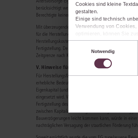
Altersvorsorge-Eigenheimbetrags für die Herstellung ei
Cookies sind kleine Textda
berücksichtigt werden müsse, dass es in Herstellungsf
gestalten.
Berechtigte keinen Einfluss hat.
Einige sind technisch unbe
Verwendung von Cookies, d
Mit überzeugenden Gründen hat das Gericht entschied
für die Herstellung von Wohneigentum nicht nur die ze
optimieren, können Sie zus
Herstellungskosten voraussetzt, sondern auch die tatsä
sich auch damit einverstan
Einwilligungsauswahl
Fertigstellung. Der Auffassung des Gerichts, dass der B
die USA) übermittelt werde
Notwendig
Zeitgrenze nach Kapitalauszahlung beziehen muss, ist 
Ihre Einstellungen können 
im Cookiebanner sowie in
V. Hinweise für die Praxis
Für Herstellungsfälle, in denen ein Riester-Vertrag in 
erhebliche Bedeutung. Banken und Bausparkassen verl
Eigenkapital (und damit auch das zuvor in einem Ries
eingesetzt wird. Vor diesem Hintergrund dürfte es der 
Fertigstellung des Objekts ein längerer Zeitraum liegt
zwischen Kapitalauszahlung und Einzug in die fertigges
Bauverzögerungen leicht kommen kann, würde in einer V
nachträglichen Versagung der staatlichen Förderung füh
Soweit ersichtlich wurde die vom FG zugelassene Revisio