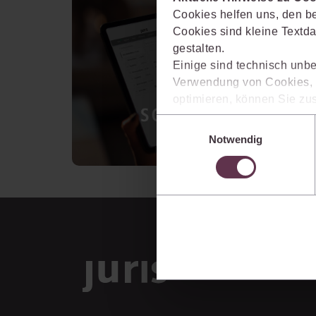
Cookies helfen uns, den be
Cookies sind kleine Textda
gestalten.
Einige sind technisch unbe
Verwendung von Cookies, d
optimieren, können Sie zus
sich auch damit einverstan
Einwilligungsauswahl
die USA) übermittelt werde
Notwendig
Ihre Einstellungen können 
im Cookiebanner sowie in