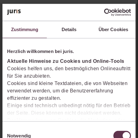
Sie kennen juris noch nicht?
Zustimmung
Details
Über Cookies
Erhalten Sie einen Einblick, wie juris das Rechts- und
Praxiswissensmanagement der Zukunft gestaltet, welche
Möglichkeiten Ihnen das juris Portal bietet und wie mit juris Ihre
Herzlich willkommen bei juris.
Arbeitsprozesse einfacher und effizienter werden.
Aktuelle Hinweise zu Cookies und Online-Tools
Cookies helfen uns, den bestmöglichen Onlineauftritt
für Sie anzubieten.
Cookies sind kleine Textdateien, die von Webseiten
verwendet werden, um die Benutzererfahrung
effizienter zu gestalten.
Einige sind technisch unbedingt nötig für den Betrieb
der Seite. Diese können nicht deaktiviert werden.
Der Verwendung von Cookies, die Marketing- oder
Analyse-Zwecken dienen und uns helfen, unsere
Einwilligungsauswahl
Produkte zu optimieren, können Sie zustimmen,
Notwendig