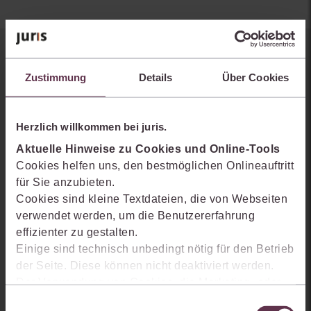
Sie kennen juris noch nicht?
Zustimmung
Details
Über Cookies
Erhalten Sie einen Einblick, wie juris das Rechts- und
Praxiswissensmanagement der Zukunft gestaltet, welche
Herzlich willkommen bei juris.
Möglichkeiten Ihnen das juris Portal bietet und wie mit juris Ihre
Arbeitsprozesse einfacher und effizienter werden.
Aktuelle Hinweise zu Cookies und Online-Tools
Cookies helfen uns, den bestmöglichen Onlineauftritt
für Sie anzubieten.
Cookies sind kleine Textdateien, die von Webseiten
verwendet werden, um die Benutzererfahrung
effizienter zu gestalten.
Einige sind technisch unbedingt nötig für den Betrieb
der Seite. Diese können nicht deaktiviert werden.
Der Verwendung von Cookies, die Marketing- oder
Analyse-Zwecken dienen und uns helfen, unsere
Einwilligungsauswahl