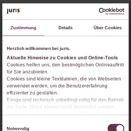
Sie kennen juris noch nicht?
Zustimmung
Details
Über Cookies
Erhalten Sie einen Einblick, wie juris das Rechts- und
Praxiswissensmanagement der Zukunft gestaltet, welche
Möglichkeiten Ihnen das juris Portal bietet und wie mit juris Ihre
Herzlich willkommen bei juris.
Arbeitsprozesse einfacher und effizienter werden.
Aktuelle Hinweise zu Cookies und Online-Tools
Cookies helfen uns, den bestmöglichen Onlineauftritt
für Sie anzubieten.
Cookies sind kleine Textdateien, die von Webseiten
verwendet werden, um die Benutzererfahrung
effizienter zu gestalten.
Einige sind technisch unbedingt nötig für den Betrieb
der Seite. Diese können nicht deaktiviert werden.
Der Verwendung von Cookies, die Marketing- oder
Analyse-Zwecken dienen und uns helfen, unsere
Einwilligungsauswahl
Produkte zu optimieren, können Sie zustimmen,
Notwendig