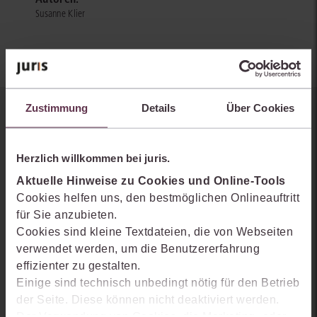
Susanne Klier
Zustimmung
Details
Über Cookies
Sie kennen juris noch nicht?
Erhalten Sie einen Einblick, wie juris das Rechts- und
Herzlich willkommen bei juris.
Praxiswissensmanagement der Zukunft gestaltet, welche
Aktuelle Hinweise zu Cookies und Online-Tools
Möglichkeiten Ihnen das juris Portal bietet und wie mit juris Ihre
Cookies helfen uns, den bestmöglichen Onlineauftritt
Arbeitsprozesse einfacher und effizienter werden.
für Sie anzubieten.
Cookies sind kleine Textdateien, die von Webseiten
verwendet werden, um die Benutzererfahrung
effizienter zu gestalten.
Einige sind technisch unbedingt nötig für den Betrieb
der Seite. Diese können nicht deaktiviert werden.
Der Verwendung von Cookies, die Marketing- oder