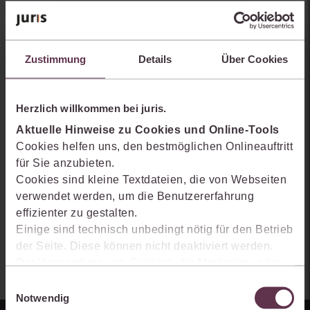
Sie kennen juris noch nicht?
Erhalten Sie einen Einblick, wie juris das Rechts- und
Zustimmung
Details
Über Cookies
Praxiswissensmanagement der Zukunft gestaltet, welche
Möglichkeiten Ihnen das juris Portal bietet und wie mit juris Ihre
Arbeitsprozesse einfacher und effizienter werden.
Herzlich willkommen bei juris.
Aktuelle Hinweise zu Cookies und Online-Tools
Cookies helfen uns, den bestmöglichen Onlineauftritt
für Sie anzubieten.
Cookies sind kleine Textdateien, die von Webseiten
verwendet werden, um die Benutzererfahrung
effizienter zu gestalten.
Einige sind technisch unbedingt nötig für den Betrieb
der Seite. Diese können nicht deaktiviert werden.
Der Verwendung von Cookies, die Marketing- oder
Analyse-Zwecken dienen und uns helfen, unsere
Einwilligungsauswahl
Produkte zu optimieren, können Sie zustimmen,
Notwendig