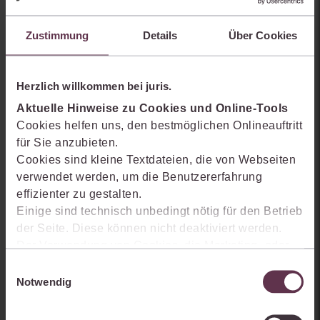
Zustimmung
Details
Über Cookies
Quelle:
Strafverteidiger Forum (StraFo)
Herzlich willkommen bei juris.
Aktuelle Hinweise zu Cookies und Online-Tools
Fundstelle:
Cookies helfen uns, den bestmöglichen Onlineauftritt
StraFo 2024, 41-45
für Sie anzubieten.
Cookies sind kleine Textdateien, die von Webseiten
Autoren:
verwendet werden, um die Benutzererfahrung
Prof. Dr. Jörg Habetha
effizienter zu gestalten.
Einige sind technisch unbedingt nötig für den Betrieb
der Seite. Diese können nicht deaktiviert werden.
Der Verwendung von Cookies, die Marketing- oder
Analyse-Zwecken dienen und uns helfen, unsere
Einwilligungsauswahl
Produkte zu optimieren, können Sie zustimmen,
Notwendig
Sie kennen juris noch nicht?
indem Sie auf „Alles akzeptieren“ klicken. Mit Ihrer
Zustimmung erklären Sie sich auch damit