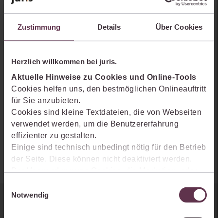
Zustimmung
Details
Über Cookies
Quelle:
Herzlich willkommen bei juris.
Strafverteidiger Forum (StraFo)
Aktuelle Hinweise zu Cookies und Online-Tools
Fundstelle:
Cookies helfen uns, den bestmöglichen Onlineauftritt
StraFo 2024, 242-245
für Sie anzubieten.
Cookies sind kleine Textdateien, die von Webseiten
Autoren:
verwendet werden, um die Benutzererfahrung
Tim Ahrens
effizienter zu gestalten.
Einige sind technisch unbedingt nötig für den Betrieb
der Seite. Diese können nicht deaktiviert werden.
Der Verwendung von Cookies, die Marketing- oder
Analyse-Zwecken dienen und uns helfen, unsere
Einwilligungsauswahl
Produkte zu optimieren, können Sie zustimmen,
Notwendig
indem Sie auf „Alles akzeptieren“ klicken. Mit Ihrer
Sie kennen juris noch nicht?
Zustimmung erklären Sie sich auch damit