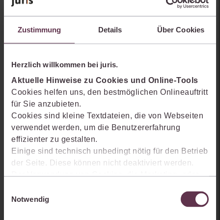
Zustimmung
Details
Über Cookies
Quelle:
Herzlich willkommen bei juris.
Strafverteidiger Forum (StraFo)
Aktuelle Hinweise zu Cookies und Online-Tools
Cookies helfen uns, den bestmöglichen Onlineauftritt
Fundstelle:
für Sie anzubieten.
StraFo 2025, 167-173
Cookies sind kleine Textdateien, die von Webseiten
verwendet werden, um die Benutzererfahrung
Autoren:
effizienter zu gestalten.
Simon Pschorr
Einige sind technisch unbedingt nötig für den Betrieb
der Seite. Diese können nicht deaktiviert werden.
Der Verwendung von Cookies, die Marketing- oder
Analyse-Zwecken dienen und uns helfen, unsere
Einwilligungsauswahl
Produkte zu optimieren, können Sie zustimmen,
Notwendig
indem Sie auf „Alles akzeptieren“ klicken. Mit Ihrer
Sie kennen juris noch nicht?