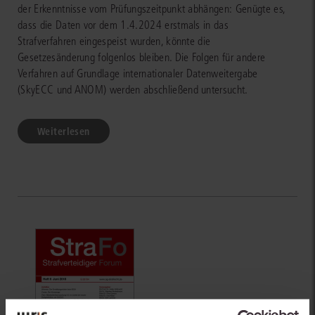
der Erkenntnisse vom Prüfungszeitpunkt abhängen: Genügte es,
dass die Daten vor dem 1.4.2024 erstmals in das
Strafverfahren eingespeist wurden, könnte die
Gesetzesänderung folgenlos bleiben. Die Folgen für andere
Verfahren auf Grundlage internationaler Datenweitergabe
(SkyECC und ANOM) werden abschließend untersucht.
Weiterlesen