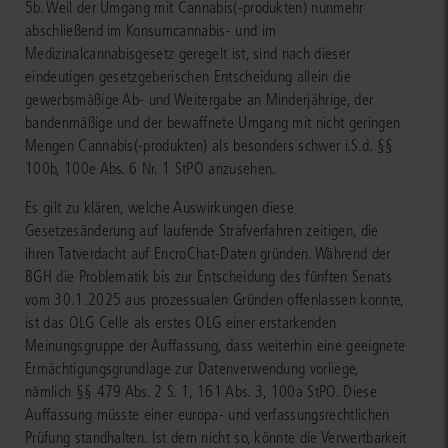
5b. Weil der Umgang mit Cannabis(-produkten) nunmehr
abschließend im Konsumcannabis- und im
Medizinalcannabisgesetz geregelt ist, sind nach dieser
eindeutigen gesetzgeberischen Entscheidung allein die
gewerbsmäßige Ab- und Weitergabe an Minderjährige, der
bandenmäßige und der bewaffnete Umgang mit nicht geringen
Mengen Cannabis(-produkten) als besonders schwer i.S.d. §§
100b, 100e Abs. 6 Nr. 1 StPO anzusehen.
Es gilt zu klären, welche Auswirkungen diese
Gesetzesänderung auf laufende Strafverfahren zeitigen, die
ihren Tatverdacht auf EncroChat-Daten gründen. Während der
BGH die Problematik bis zur Entscheidung des fünften Senats
vom 30.1.2025 aus prozessualen Gründen offenlassen konnte,
ist das OLG Celle als erstes OLG einer erstarkenden
Meinungsgruppe der Auffassung, dass weiterhin eine geeignete
Ermächtigungsgrundlage zur Datenverwendung vorliege,
nämlich §§ 479 Abs. 2 S. 1, 161 Abs. 3, 100a StPO. Diese
Auffassung müsste einer europa- und verfassungsrechtlichen
Prüfung standhalten. Ist dem nicht so, könnte die Verwertbarkeit