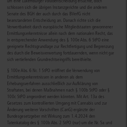
um eine Luxemburger Vorabentscheidung ersuchte, doch
schlossen sich die übrigen Instanzgerichte und die anderen
Senate des BGH der auch durch das BVerfG nicht
beanstandeten Entscheidung an. Danach richte sich die
Verwertbarkeit durch europäische Mitgliedstaaten gewonnener
Ermittlungserkenntnisse allein nach dem nationalen Recht, das
in entsprechender Anwendung des § 100e Abs. 6 StPO eine
geeignete Rechtsgrundlage zur Rechtfertigung und Begrenzung
des durch die Beweisverwertung fortdauernden, wenn nicht gar
sich vertiefenden Grundrechtseingriffs bereithielte.
§ 100e Abs. 6 Nr. 1 StPO eröffnet die Verwendung von
Ermittlungserkenntnissen in anderen als dem
Erhebungsverfahren ausschließlich zur Aufklärung von
Straftaten, bei denen Maßnahmen nach § 100b StPO oder §
100c StPO angeordnet werden könnten. Mit Art. 13a des
Gesetzes zum kontrollierten Umgang mit Cannabis und zur
Änderung weiterer Vorschriften (CanG) ergänzte der
Bundesgesetzgeber mit Wirkung zum 1.4.2024 den
Tatenkatalog des § 100b Abs. 2 StPO (nur) um die Nr. 5a und