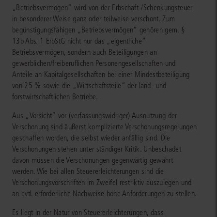
„Betriebsvermögen“ wird von der Erbschaft-/Schenkungsteuer
in besonderer Weise ganz oder teilweise verschont. Zum
begünstigungsfähigen „Betriebsvermögen“ gehören gem. §
13b Abs. 1 ErbStG nicht nur das „eigentliche“
Betriebsvermögen, sondern auch Beteiligungen an
gewerblichen/freiberuflichen Personengesellschaften und
Anteile an Kapitalgesellschaften bei einer Mindestbeteiligung
von 25 % sowie die „Wirtschaftsteile“ der land- und
forstwirtschaftlichen Betriebe.
Aus „Vorsicht“ vor (verfassungswidriger) Ausnutzung der
Verschonung sind äußerst komplizierte Verschonungsregelungen
geschaffen worden, die selbst wieder anfällig sind. Die
Verschonungen stehen unter ständiger Kritik. Unbeschadet
davon müssen die Verschonungen gegenwärtig gewährt
werden. Wie bei allen Steuererleichterungen sind die
Verschonungsvorschriften im Zweifel restriktiv auszulegen und
an evtl. erforderliche Nachweise hohe Anforderungen zu stellen.
Es liegt in der Natur von Steuererleichterungen, dass