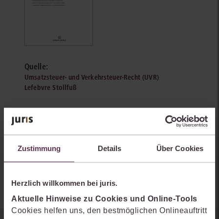
Quelle:
Umsatzsteuer- und Verkehrsteuer-Recht (UVR)
Lefebvre Stollfuß
Fundstelle:
UVR 2025, 302-313
Autoren:
Zustimmung
Details
Über Cookies
Raymond Halaczinsky
Herzlich willkommen bei juris.
Aktuelle Hinweise zu Cookies und Online-Tools
Cookies helfen uns, den bestmöglichen Onlineauftritt