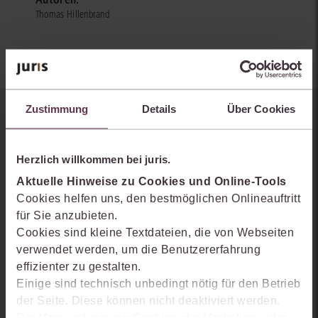
Thomas Hillenbrand
Zustimmung
Details
Über Cookies
Sie kennen juris noch nicht?
Erhalten Sie einen Einblick, wie juris das Rechts- und
Herzlich willkommen bei juris.
Praxiswissensmanagement der Zukunft gestaltet, welche
Aktuelle Hinweise zu Cookies und Online-Tools
Möglichkeiten Ihnen das juris Portal bietet und wie mit juris Ihre
Cookies helfen uns, den bestmöglichen Onlineauftritt
Arbeitsprozesse einfacher und effizienter werden.
für Sie anzubieten.
Cookies sind kleine Textdateien, die von Webseiten
verwendet werden, um die Benutzererfahrung
effizienter zu gestalten.
Einige sind technisch unbedingt nötig für den Betrieb
der Seite. Diese können nicht deaktiviert werden.
Der Verwendung von Cookies, die Marketing- oder