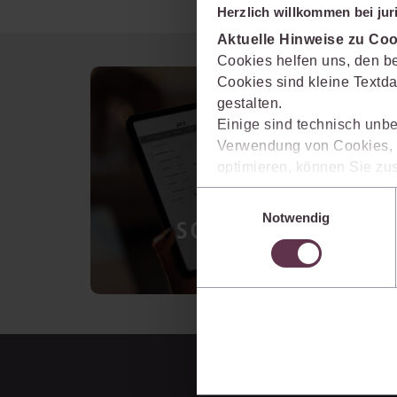
Herzlich willkommen bei juri
Aktuelle Hinweise zu Coo
Cookies helfen uns, den be
Cookies sind kleine Textda
gestalten.
Einige sind technisch unbe
Verwendung von Cookies, d
optimieren, können Sie zus
sich auch damit einverstan
Einwilligungsauswahl
die USA) übermittelt werde
Notwendig
Ihre Einstellungen können 
im Cookiebanner sowie in