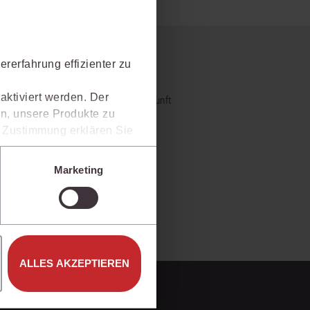
rrecht
lprozessrecht
 nicht?
rerfahrung effizienter zu
aktiviert werden. Der
- und Praxiswissensmanagement der Zukunft
n, unsere Produkte zu
al bietet und wie mit juris Ihre
er Zustimmung erklären Sie
rweise in Drittländer (z.B.
isen.
Marketing
e unter den Einstellungen
ALLES AKZEPTIEREN