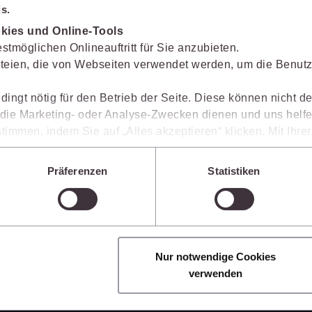
s.
Immaterialgüte
Kanzleimanagement
kies und Online-Tools
Zivil- und Zivi
stmöglichen Onlineauftritt für Sie anzubieten.
Medizinrecht
Sie kennen juris noch
teien, die von Webseiten verwendet werden, um die Benutze
Miet- und Wohneigentumsrecht
dingt nötig für den Betrieb der Seite. Diese können nicht de
Erhalten Sie einen Einblick, wie juris das Rechts
ie Marketing- oder Analyse-Zwecken dienen und uns helfe
gestaltet, welche Möglichkeiten Ihnen das juris Port
timmen, indem Sie auf „Alles akzeptieren“ klicken. Mit Ihr
Arbeitsprozesse einfacher und effizienter werden.
den, dass die mittels der Cookies erhobenen Daten mögliche
n, die ein niedrigeres Datenschutzniveau als die EU aufwe
Präferenzen
Statistiken
Sie jederzeit individuell anpassen. Weitere Infos finden Si
 unseren
Hinweisen zum Datenschutz
.
Nur notwendige Cookies
verwenden