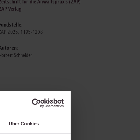
Zeitschrift für die Anwaltspraxis (ZAP)
ZAP Verlag
IS AKADEMIE
Fundstelle:
ziert und zertifiziert: Online-
ZAP 2025, 1195-1208
ildungen
für Fachanwälte
in allen
ienstrecht
gen Fachgebieten.
Autoren:
echt
Norbert Schneider
mehr erfahren
uristen
Online-Produktberater starten
Alle Kontaktmöglichkeiten
Über Cookies
echt
 und