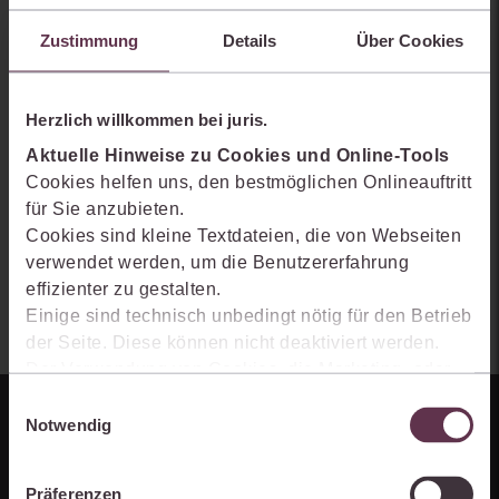
Praxiswissensmanagement der Zukunft gestaltet, welche
Möglichkeiten Ihnen das juris Portal bietet und wie mit juris Ihre
Zustimmung
Details
Über Cookies
Arbeitsprozesse einfacher und effizienter werden.
Herzlich willkommen bei juris.
Aktuelle Hinweise zu Cookies und Online-Tools
Cookies helfen uns, den bestmöglichen Onlineauftritt
für Sie anzubieten.
Cookies sind kleine Textdateien, die von Webseiten
verwendet werden, um die Benutzererfahrung
effizienter zu gestalten.
Einige sind technisch unbedingt nötig für den Betrieb
der Seite. Diese können nicht deaktiviert werden.
Der Verwendung von Cookies, die Marketing- oder
Analyse-Zwecken dienen und uns helfen, unsere
Einwilligungsauswahl
Produkte zu optimieren, können Sie zustimmen,
Notwendig
indem Sie auf „Alles akzeptieren“ klicken. Mit Ihrer
Zustimmung erklären Sie sich auch damit
Präferenzen