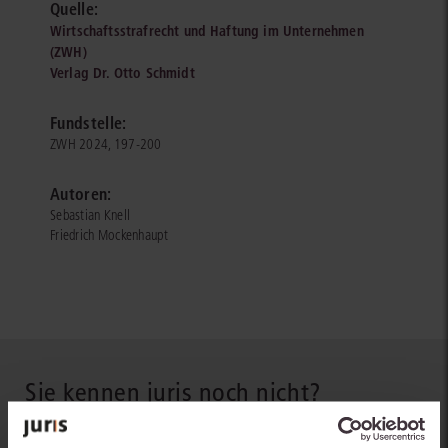
Quelle:
Wirtschaftsstrafrecht und Haftung im Unternehmen
(ZWH)
Verlag Dr. Otto Schmidt
Fundstelle:
ZWH 2024, 197-200
Autoren:
Sebastian Knell
Friedrich Mockenhaupt
Sie kennen juris noch nicht?
Erhalten Sie einen Einblick, wie juris das Rechts- und