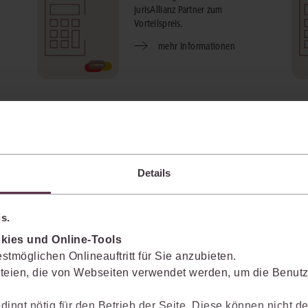
jurisAllianz Partner zum
Vorteilspreis.
mehr Informationen
SteuerPraxis KI ESV, IWW,
Stollfuß powered by juris
Details
SteuerPraxis KI ist Ihr Assistent im
r
Tagesgeschäft. Die smarte Steuer-KI
nutzt garantiert zuverlässige
s.
Quellen.
kies und Online-Tools
mehr Informationen
stmöglichen Onlineauftritt für Sie anzubieten.
teien, die von Webseiten verwendet werden, um die Benutze
dingt nötig für den Betrieb der Seite. Diese können nicht de