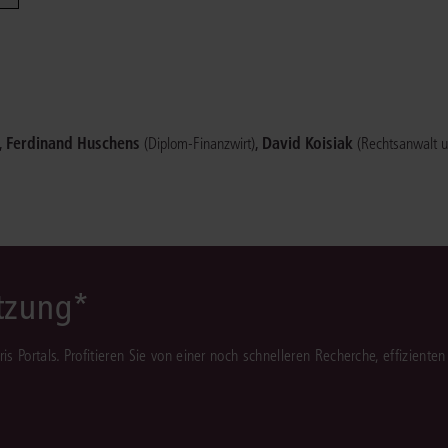
Immaterialgüte
Kanzleimanagement
Zivil- und Zivi
Medizinrecht
Miet- und Wohneigentumsrecht
,
Ferdinand Huschens
,
David Koisiak
(Diplom-Finanzwirt)
(Rechtsanwalt u
ützung*
juris Portals. Profitieren Sie von einer noch schnelleren Recherche, effizient