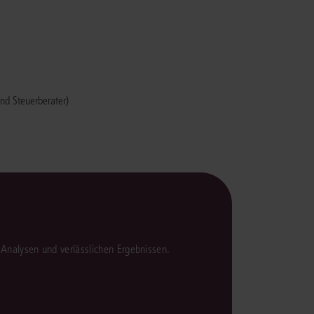
rrecht
lprozessrecht
nd Steuerberater)
en Analysen und verlässlichen Ergebnissen.