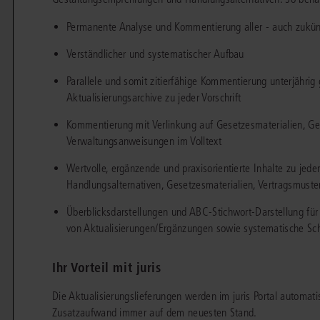
chen
Sie
Vereine und Verbände
die
ier
Finden Sie Lösungen und Inhalte, die zu Ihrem Fachgebiet passen.
Permanente Analyse und Kommentierung aller - auch zukünf
JURIS BUSINESS
JUR
l,
WEITERE SERVICES
Unternehmen
Arbeitsrecht
Notare
Verständlicher und systematischer Aufbau
e
Praxisnah und intuitiv: Schutz vor rechtlichen
Qualifi
eit
FAQ
Referendariat
Risiken
für Unternehmen, Institutionen
Fortb
Parallele und somit zitierfähige Kommentierung unterjährig 
Außenwirtschaftsrecht
Öffentliches D
er
ten
l
und Steuerberater
.
wichti
en
e
Aktualisierungsarchive zu jeder Vorschrift
Downloads
Studium und Hochschule
ortal
Bankrecht
Öffentliches R
Kommentierung mit Verlinkung auf Gesetzesmaterialien, Ge
Veranstaltungen
Compliance
Sozialrecht
Verwaltungsanweisungen im Volltext
mehr erfahren
juris PraxisReporte
Wertvolle, ergänzende und praxisorientierte Inhalte zu jede
Datenschutzrecht
Steuerrecht
Handlungsalternativen, Gesetzesmaterialien, Vertragsmuster
Erbrecht
Strafrecht
Überblicksdarstellungen und ABC-Stichwort-Darstellung für
von Aktualisierungen/Ergänzungen sowie systematische Sc
Familienrecht
Unternehmensj
Handels- und Gesellschaftsrecht
Verkehrsrecht
Ihr Vorteil mit juris
66-4466
(Mo-Do 9-18 Uhr, Fr 9-17 Uhr).
Insolvenzrecht
Versicherungsr
1 5866-4422
(Mo-Fr 8-18 Uhr).
duktberater für eine erste Produktempfehlung.
Die Aktualisierungslieferungen werden im juris Portal automati
Zusatzaufwand immer auf dem neuesten Stand.
IT-und Medienrecht
Wettbewerbs-