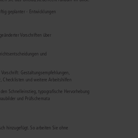
tig geplanter - Entwicklungen
IS AKADEMIE
ziert und zertifiziert: Online-
ildungen
für Fachanwälte
in allen
geänderter Vorschriften über
ienstrecht
gen Fachgebieten.
echt
richtsentscheidungen und
mehr erfahren
r Vorschrift: Gestaltungsempfehlungen,
, Checklisten und weitere Arbeitshilfen
 den Schnelleinstieg, typografische Hervorhebung
haubilder und Prüfschemata
uristen
Online-Produktberater starten
Alle Kontaktmöglichkeiten
echt
sch hinzugefügt. So arbeiten Sie ohne
 und