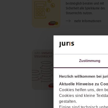
bestmöglich beraten und mit
Sicherheit alle Spielräume des
Steuerrechts nutzen.
mehr Informationen
juris Umsatzsteuerrecht
Durchsuchen Sie die führende
Zustimmung
Literatur der jurisAllianz zum
Umsatzsteuerrecht inklusive alle
Entscheidungen und Normen.
Herzlich willkommen bei juri
mehr Informationen
Aktuelle Hinweise zu Coo
Cookies helfen uns, den be
Cookies sind kleine Textda
gestalten.
Einige sind technisch unbe