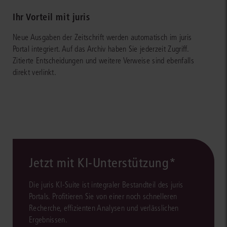
Ihr Vorteil mit juris
Neue Ausgaben der Zeitschrift werden automatisch im juris
Portal integriert. Auf das Archiv haben Sie jederzeit Zugriff.
Zitierte Entscheidungen und weitere Verweise sind ebenfalls
direkt verlinkt.
Jetzt mit KI-Unterstützung*
Die juris KI-Suite ist integraler Bestandteil des juris
Portals. Profitieren Sie von einer noch schnelleren
Recherche, effizienten Analysen und verlässlichen
Ergebnissen.