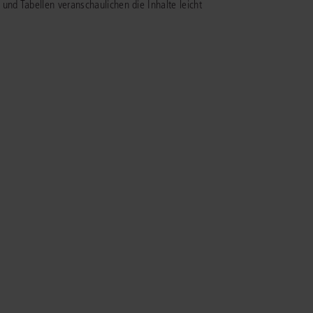
und Tabellen veranschaulichen die Inhalte leicht
rrecht
lprozessrecht