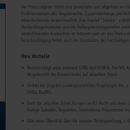
chen
Sie
Der Praxisratgeber bietet eine praxisnahe und allgemein verst
Vereine und Verbände
die
ier
Finden Sie Lösungen und Inhalte, die zu Ihrem Fachgebiet passen.
Funktionsweisen des Vergaberechts. Zusammenhänge und Verf
JURIS BUSINESS
JUR
l,
WEITERE SERVICES
Ablaufschemata veranschaulicht. Das Kapitel "Service" enthält
Unternehmen
Arbeitsrecht
Notare
e
Praxisnah und intuitiv: Schutz vor rechtlichen
Qualifi
Nachprüfungsinstanzen und der Auftragsberatungsstellen sowi
eit
FAQ
Referendariat
Risiken
für Unternehmen, Institutionen
Fortb
Außenwirtschaftsrecht
Öffentliches D
er
ten
weiterführenden Auskünften im Internet rund um das Thema de
l
und Steuerberater
.
wichti
en
e
Berücksichtigung finden auch die Grundsätze der nachhaltigen
Downloads
Studium und Hochschule
ortal
Bankrecht
Öffentliches R
Ihre Vorteile
Veranstaltungen
Compliance
Sozialrecht
mehr erfahren
juris PraxisReporte
Berücksichtigt unter anderem GWB, VgV, VOB/A, SektVO, K
Datenschutzrecht
Steuerrecht
Vergaberecht der Bundesländer auf aktuellem Stand
Erbrecht
Strafrecht
Ordnet die jüngsten sondergesetzlichen Regelungen ein, 
LNGG, BwBBG
Familienrecht
Unternehmensj
Stellt die aktuellen Entwicklungen im EU-Recht und deren
Handels- und Gesellschaftsrecht
Verkehrsrecht
Foreign Subsidies Regulation, International Procurement In
66-4466
(Mo-Do 9-18 Uhr, Fr 9-17 Uhr).
Insolvenzrecht
Versicherungsr
1 5866-4422
(Mo-Fr 8-18 Uhr).
duktberater für eine erste Produktempfehlung.
Gibt einen Überblick über die neueste Rechtsprechung, z. B
IT-und Medienrecht
Wettbewerbs-