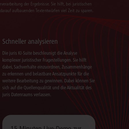
verarbeitung der Ergebnisse. Sie hilft, bei juristischen
 darauf aufbauenden Textentwürfen viel Zeit zu sparen.
Schneller analysieren
Die juris KI-Suite beschleunigt die Analyse
komplexer juristischer Fragestellungen. Sie hilft
dabei, Sachverhalte einzuordnen, Zusammenhänge
zu erkennen und belastbare Ansatzpunkte für die
weitere Bearbeitung zu gewinnen. Dabei können Sie
sich auf die Quellenqualität und die Aktualität des
juris Datenraums verlassen.
15 Minuten Live-Demo zur