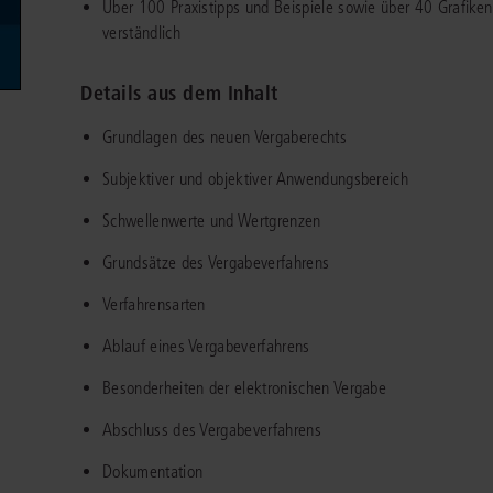
Über 100 Praxistipps und Beispiele sowie über 40 Grafiken 
Immaterialgüte
verständlich
Kanzleimanagement
Zivil- und Zivi
Medizinrecht
Details aus dem Inhalt
Miet- und Wohneigentumsrecht
Grundlagen des neuen Vergaberechts
Subjektiver und objektiver Anwendungsbereich
Schwellenwerte und Wertgrenzen
Grundsätze des Vergabeverfahrens
Verfahrensarten
Ablauf eines Vergabeverfahrens
Besonderheiten der elektronischen Vergabe
Abschluss des Vergabeverfahrens
Dokumentation