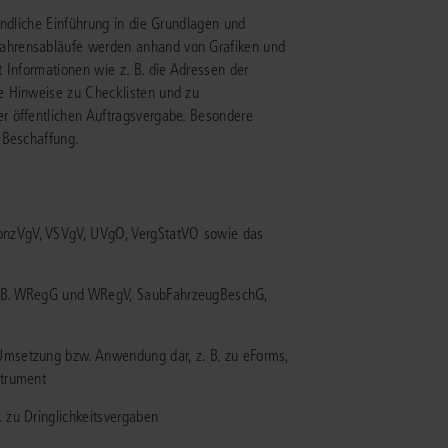
ändliche Einführung in die Grundlagen und
ahrensabläufe werden anhand von Grafiken und
IS AKADEMIE
 Informationen wie z. B. die Adressen der
ziert und zertifiziert: Online-
e Hinweise zu Checklisten und zu
ildungen
für Fachanwälte
in allen
ienstrecht
r öffentlichen Auftragsvergabe. Besondere
gen Fachgebieten.
 Beschaffung.
echt
mehr erfahren
onzVgV, VSVgV, UVgO, VergStatVO sowie das
z. B. WRegG und WRegV, SaubFahrzeugBeschG,
uristen
 Umsetzung bzw. Anwendung dar, z. B. zu eForms,
strument
Online-Produktberater starten
Alle Kontaktmöglichkeiten
echt
. zu Dringlichkeitsvergaben
 und