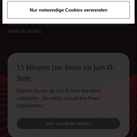
Die juris KI-Suite erstellt in Sekunden Textentwürfe für
Nur notwendige Cookies verwenden
Schriftsätze, Stellungnahmen und andere Dokumente. So
verarbeiten Sie Rechercheergebnisse um ein Vielfaches schneller
weiter als bislang.
15 Minuten Live-Demo zur juris KI-
Suite
Erfahren Sie, wie die juris KI-Suite Ihre Arbeit
unterstützt – live erklärt und auf Ihre Praxis
zugeschnitten.
Jetzt Live-Demo buchen