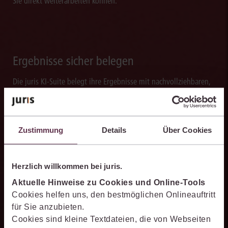
Sie direkt weiterarbeiten können.
Ergebnisse sicher belegen
Die juris KI-Suite belegt ihre Ergebnisse mit nachvollziehbaren,
zitierfähigen Quellenverweisen. So können Sie die Antworten
transparent prüfen, fachlich einordnen und auf einer belastbaren
Grundlage weiterverarbeiten.
Zustimmung
Details
Über Cookies
Herzlich willkommen bei juris.
Schneller analysieren
Aktuelle Hinweise zu Cookies und Online-Tools
Cookies helfen uns, den bestmöglichen Onlineauftritt
Die juris KI-Suite beschleunigt die Analyse komplexer
für Sie anzubieten.
juristischer Fragestellungen. Sie hilft dabei, Sachverhalte
Cookies sind kleine Textdateien, die von Webseiten
einzuordnen, Zusammenhänge zu erkennen und belastbare