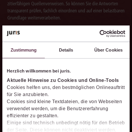
zitierfähigen Quellenverweisen. So können Sie die Antworten
transparent prüfen, fachlich einordnen und auf einer belastbaren
Grundlage weiterverarbeiten.
Zustimmung
Details
Über Cookies
Schneller analysieren
Die juris KI-Suite beschleunigt die Analyse komplexer
Herzlich willkommen bei juris.
juristischer Fragestellungen. Sie hilft dabei, Sachverhalte
einzuordnen, Zusammenhänge zu erkennen und belastbare
Aktuelle Hinweise zu Cookies und Online-Tools
Ansatzpunkte für die weitere Bearbeitung zu gewinnen. Dabei
Cookies helfen uns, den bestmöglichen Onlineauftritt
können Sie sich auf die Quellenqualität und die Aktualität des
für Sie anzubieten.
juris Datenraums verlassen.
Cookies sind kleine Textdateien, die von Webseiten
verwendet werden, um die Benutzererfahrung
effizienter zu gestalten.
Einige sind technisch unbedingt nötig für den Betrieb
der Seite. Diese können nicht deaktiviert werden.