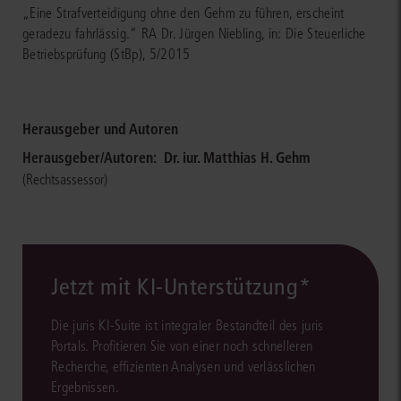
„Eine Strafverteidigung ohne den Gehm zu führen, erscheint
geradezu fahrlässig.“ RA Dr. Jürgen Niebling, in: Die Steuerliche
Betriebsprüfung (StBp), 5/2015
Herausgeber und Autoren
Herausgeber/Autoren:
Dr. iur. Matthias H. Gehm
(Rechtsassessor)
Jetzt mit KI-Unterstützung*
Die juris KI-Suite ist integraler Bestandteil des juris
Portals. Profitieren Sie von einer noch schnelleren
Recherche, effizienten Analysen und verlässlichen
Ergebnissen.