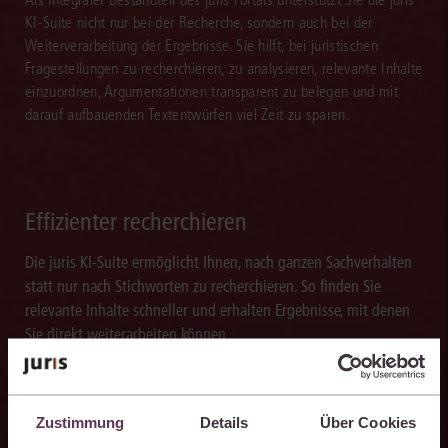
KI-Suite nicht nur bei der Recherche, sondern auch bei der
Weiterverarbeitung der Ergebnisse. Sie hilft, bei juristischen
Fragestellungen zu recherchieren, zu analysieren, relevante Inhalte
einzuordnen, Argumentationen transparent zu belegen und mit
darauf aufbauenden Textentwürfen viel Zeit zu sparen.
Effizienter recherchieren
Die juris KI-Suite ermöglicht Ihnen, nach ganzen Sachverhalten
statt nur nach Stichworten zu recherchieren. So finden Sie
relevante Inhalte schneller und erhalten Ergebnisse, mit denen
Sie direkt weiterarbeiten können.
Zustimmung
Details
Über Cookies