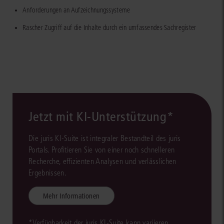
Anforderungen an Aufzeichnungssysteme
Rascher Zugriff auf die Inhalte durch ein umfassendes Sachregister
Jetzt mit KI-Unterstützung*
Die juris KI-Suite ist integraler Bestandteil des juris
Portals. Profitieren Sie von einer noch schnelleren
Recherche, effizienten Analysen und verlässlichen
Ergebnissen.
Mehr Informationen
*Verfügbarkeit der juris KI-Suite kann variieren.