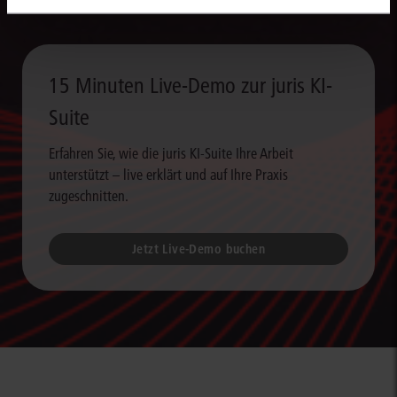
15 Minuten Live-Demo zur juris KI-
Suite
Erfahren Sie, wie die juris KI-Suite Ihre Arbeit
unterstützt – live erklärt und auf Ihre Praxis
zugeschnitten.
Jetzt Live-Demo buchen