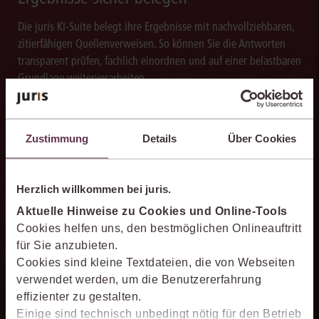
Die juris KI-Suite belegt ihre Ergebnisse mit nachvollziehbaren,
zitierfähigen Quellenverweisen. So können Sie die Antworten
transparent prüfen, fachlich einordnen und auf einer belastbaren
Grundlage weiterverarbeiten.
Zustimmung
Details
Über Cookies
Schneller analysieren
Herzlich willkommen bei juris.
Die juris KI-Suite beschleunigt die Analyse komplexer
juristischer Fragestellungen. Sie hilft dabei, Sachverhalte
Aktuelle Hinweise zu Cookies und Online-Tools
einzuordnen, Zusammenhänge zu erkennen und belastbare
Cookies helfen uns, den bestmöglichen Onlineauftritt
Ansatzpunkte für die weitere Bearbeitung zu gewinnen. Dabei
für Sie anzubieten.
können Sie sich auf die Quellenqualität und die Aktualität des
Cookies sind kleine Textdateien, die von Webseiten
juris Datenraums verlassen.
verwendet werden, um die Benutzererfahrung
effizienter zu gestalten.
Einige sind technisch unbedingt nötig für den Betrieb