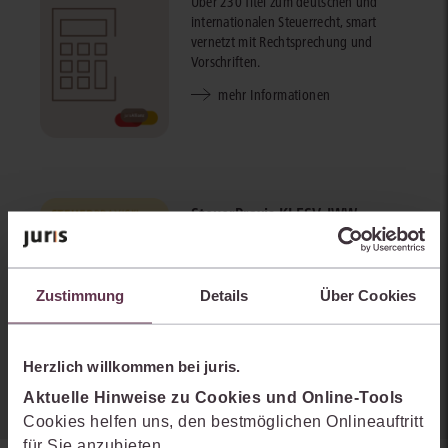
Über 230 Titel zum deutschen und
internationalen Steuerrecht, smart
vernetzt mit Rechtsprechung und
Vorschriften.
mehr Informationen
SteuerPraxis KI ESV, IWW,
Stollfuß powered by juris
SteuerPraxis KI ist Ihr Assistent im
Tagesgeschäft. Die smarte Steuer-KI
Zustimmung
Details
Über Cookies
nutzt garantiert zuverlässige Quellen.
mehr Informationen
Herzlich willkommen bei juris.
Aktuelle Hinweise zu Cookies und Online-Tools
Cookies helfen uns, den bestmöglichen Onlineauftritt
für Sie anzubieten.