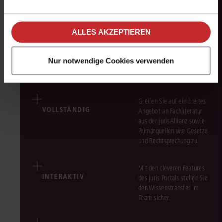
Einstellungen im Cookiebanner sowie in
mehr aus Ihrer Recherche
unseren
Hinweisen zum Datenschutz
.
herausholen.
ALLES AKZEPTIEREN
Dank zuverlässiger
EFFIZIENT
Recherche-Ergebnisse
Nur notwendige Cookies verwenden
sparen Sie viel Zeit und
Aufwand.
Greifen Sie auf ein breites
VOLLSTÄNDIG
Angebot an Fachliteratur
aus der jurisAllianz sowie
Primärquellen wie Gesetze
und Rechtsprechung zu.
Mit den cleveren Features
INTERAKTIV
des juris Portals stellen Sie
den Wissenstransfer im
Team sicher.