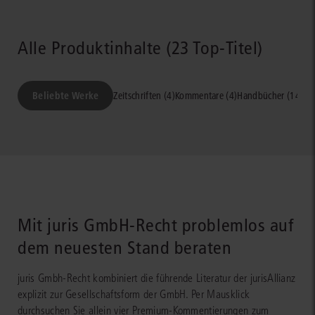
Alle Produktinhalte (23 Top-Titel)
Beliebte Werke
Zeitschriften (4)
Kommentare (4)
Handbücher (14)
Lex
Mit juris GmbH-Recht problemlos auf
dem neuesten Stand beraten
AKTUALISIERT
juris Gmbh-Recht kombiniert die führende Literatur der jurisAllianz
explizit zur Gesellschaftsform der GmbH. Per Mausklick
durchsuchen Sie allein vier Premium-Kommentierungen zum