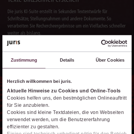
Die juris KI-Suite erstellt in Sekunden Textentwürfe für
Schriftsätze, Stellungnahmen und andere Dokumente. So
verarbeiten Sie Rechercheergebnisse um ein Vielfaches schneller
weiter als bislang.
Zustimmung
Details
Über Cookies
15 Minuten Live-Demo zur juris KI-
Suite
Herzlich willkommen bei juris.
Aktuelle Hinweise zu Cookies und Online-Tools
Erfahren Sie, wie die juris KI-Suite Ihre Arbeit
Cookies helfen uns, den bestmöglichen Onlineauftritt
unterstützt – live erklärt und auf Ihre Praxis
für Sie anzubieten.
zugeschnitten.
Cookies sind kleine Textdateien, die von Webseiten
verwendet werden, um die Benutzererfahrung
Jetzt Live-Demo buchen
effizienter zu gestalten.
Einige sind technisch unbedingt nötig für den Betrieb