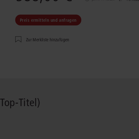
Immaterialgüte
Kanzleimanagement
Zivil- und Zivi
Preis ermitteln und anfragen
Medizinrecht
Miet- und Wohneigentumsrecht
Zur Merkliste hinzufügen
Top-Titel)