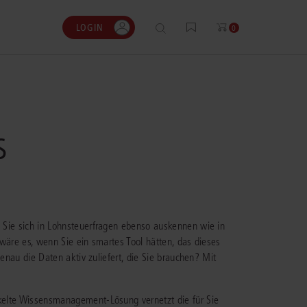
LOGIN
0
0
0
0
s
gen?
nhalte
ENSTIMMEN
ESSKOSTENRECHNER
ergänzenden Lösungen
t muss ich täglich Gerichtsurteile, nicht nur
bühren und Gerichtskosten flexibel und
r ausgewählte
 Sie sich in Lohnsteuerfragen ebenso auskennen wie in
te oder Leitsätze, recherchieren und prüfen.
it dem bewährten juris
.
öglicht mir das – einfach und
stenrechner berechnen.
wäre es, wenn Sie ein smartes Tool hätten, das dieses
iert.“
enau die Daten aktiv zuliefert, die Sie brauchen? Mit
en
m Prozesskostenrechner
op, Rechtsanwalt und Partner, KT
wälte
kelte Wissensmanagement-Lösung vernetzt die für Sie