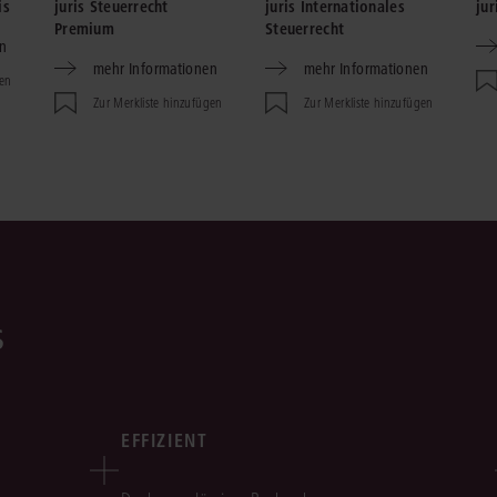
is
juris Steuerrecht
juris Internationales
jur
Premium
Steuerrecht
n
mehr Informationen
mehr Informationen
gen
Zur Merkliste hinzufügen
Zur Merkliste hinzufügen
s
EFFIZIENT