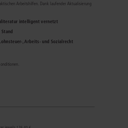
ktischen Arbeitshilfen. Dank laufender Aktualisierung
IS AKADEMIE
iteratur intelligent vernetzt
ziert und zertifiziert: Online-
n Stand
ildungen
für Fachanwälte
in allen
ienstrecht
gen Fachgebieten.
 Lohnsteuer-, Arbeits- und Sozialrecht
echt
mehr erfahren
konditionen.
uristen
Online-Produktberater starten
Alle Kontaktmöglichkeiten
echt
 und
zer jeweils 176,40 €