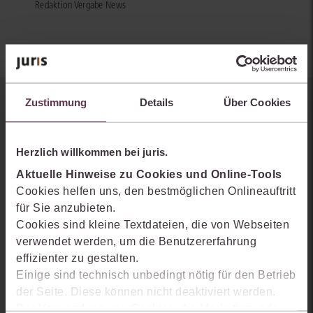
Redaktion Vergabe News
Zustimmung
Details
Über Cookies
Sie kennen juris noch nicht?
Erhalten Sie einen Einblick, wie juris das Rechts- und
Herzlich willkommen bei juris.
Praxiswissensmanagement der Zukunft gestaltet, welche
Aktuelle Hinweise zu Cookies und Online-Tools
Möglichkeiten Ihnen das juris Portal bietet und wie mit juris Ihre
Cookies helfen uns, den bestmöglichen Onlineauftritt
Arbeitsprozesse einfacher und effizienter werden.
für Sie anzubieten.
Cookies sind kleine Textdateien, die von Webseiten
verwendet werden, um die Benutzererfahrung
effizienter zu gestalten.
Einige sind technisch unbedingt nötig für den Betrieb
der Seite. Diese können nicht deaktiviert werden.
Der Verwendung von Cookies, die Marketing- oder