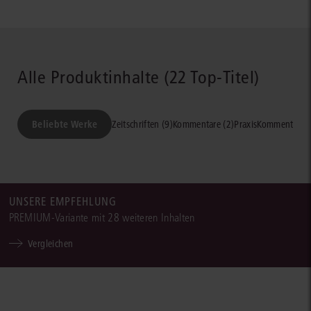
Alle Produktinhalte (22 Top-Titel)
Beliebte Werke
Zeitschriften (9)
Kommentare (2)
PraxisKommentare -
UNSERE EMPFEHLUNG
PREMIUM-Variante mit 28 weiteren Inhalten
Verfügbar
Verfügb
nur bei
nur bei
Vergleichen
Wahl der
Wahl de
Premiumlösung
Premiu
NUR
NUR
PREMIUM
PRE