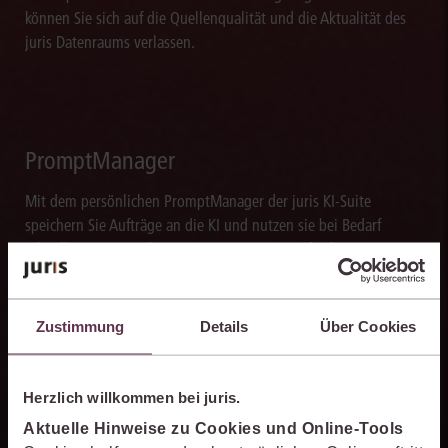
können Sie sich auf die Quellenqualität und die Aktualität des
juris Datenraums verlassen.
PromptManager
Mit dem persönlichen PromptManager der juris KI-Suite
speichern Sie Aufträge an die KI und nutzen sie bei Bedarf
schnell erneut. Mit dem PromptManager standardisieren Sie
Arbeitsabläufe und sorgen für eine effiziente Bearbeitung
wiederkehrender juristischer Aufgaben.
Zustimmung
Details
Über Cookies
Herzlich willkommen bei juris.
Texte blitzschnell erstellen
Aktuelle Hinweise zu Cookies und Online-Tools