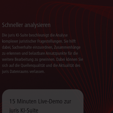
Schneller analysieren
Die juris KI-Suite beschleunigt die Analyse
komplexer juristischer Fragestellungen. Sie hilft
dabei, Sachverhalte einzuordnen, Zusammenhänge
zu erkennen und belastbare Ansatzpunkte für die
weitere Bearbeitung zu gewinnen. Dabei können Sie
sich auf die Quellenqualität und die Aktualität des
juris Datenraums verlassen.
15 Minuten Live-Demo zur
juris KI-Suite