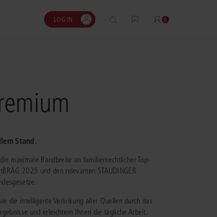
LOGIN
0
0
0
0
 Premium
gen?
nhalte
ENSTIMMEN
ESSKOSTENRECHNER
llem Stand.
ergänzenden Lösungen
t muss ich täglich Gerichtsurteile, nicht nur
bühren und Gerichtskosten flexibel und
r ausgewählte
 die maximale Bandbreite an familienrechtlicher Top-
te oder Leitsätze, recherchieren und prüfen.
it dem bewährten juris
.
öglicht mir das – einfach und
stenrechner berechnen.
 KostBRÄG 2025 und den relevanten STAUDINGER
iert.“
ndesgesetze.
en
m Prozesskostenrechner
op, Rechtsanwalt und Partner, KT
ie die intelligente Verlinkung aller Quellen durch das
wälte
gebnisse und erleichtern Ihnen die tägliche Arbeit.