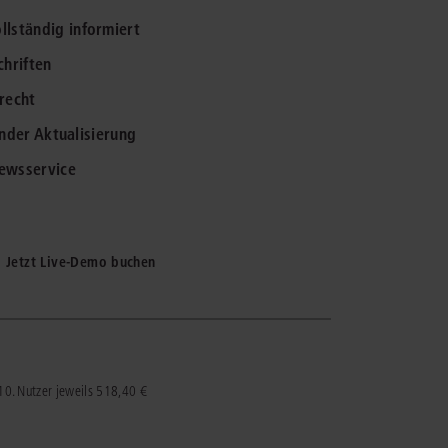
lständig informiert
IS AKADEMIE
chriften
ziert und zertifiziert: Online-
recht
ildungen
für Fachanwälte
in allen
ienstrecht
gen Fachgebieten.
ender Aktualisierung
echt
Newsservice
mehr erfahren
Jetzt Live-Demo buchen
uristen
Online-Produktberater starten
Alle Kontaktmöglichkeiten
 10. Nutzer jeweils 518,40 €
echt
 und