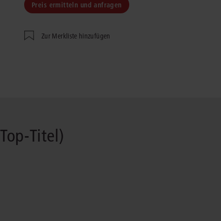
Preis ermitteln und anfragen
Immaterialgüte
Kanzleimanagement
Zivil- und Zivi
Zur Merkliste hinzufügen
Medizinrecht
Miet- und Wohneigentumsrecht
Top-Titel)